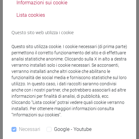
Informazioni sui cookie
Docenti
Lista cookies
CRESTINI Claudia
- 30h Lezione
Questo sito web utilizza i cookie
Materiali didattici
Questo sito utilizza cookie. I cookie necessari (di prima parte)
permettono il corretto funzionamento del sito e di effettuare
analisi statistiche anonime. Cliccando sulla X in alto a destra
verranno installati solo i cookie necessari. Se acconsenti,
Materiali su Moodle
verranno installati anche altri cookie che abilitano le
funzionalità dei social media e forniscono statistiche sul loro
utilizzo. In questo caso, i dati raccolti saranno condivisi
anche con i nostri partner, che potrebbero associarli ad altre
Corsi di studio e percorsi
informazioni per finalità di analisi, di pubblicità, ecc.
Cliccando “Lista cookie” potrai vedere quali cookie verranno
[CMR13] ENGINEERING PHYSICS - Laurea
installati. Per ottenere maggiori informazioni consulta
magistrale (DM270)
“Informazioni sui cookies”.
percorso comune
[CMR7] CHIMICA E TECNOLOGIE SOSTENIBILI
Necessari
Google - Youtube
- Laurea magistrale (DM270)