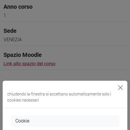
Anno corso
1
Sede
VENEZIA
Spazio Moodle
Link allo spazio del corso
chiudendo la finestra si accettano automaticamente solo i
cookies necessari
Docenti e corsi di laurea
Programma
Cookie