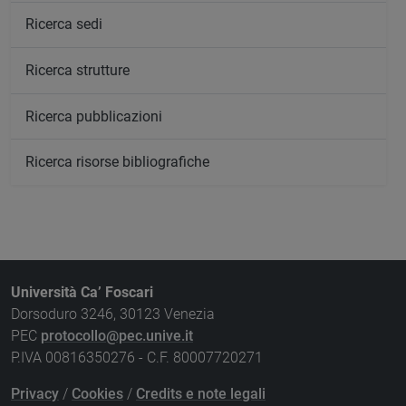
Ricerca sedi
Ricerca strutture
Ricerca pubblicazioni
Ricerca risorse bibliografiche
Università Ca’ Foscari
Dorsoduro 3246, 30123 Venezia
PEC
protocollo@pec.unive.it
P.IVA 00816350276 - C.F. 80007720271
Privacy
/
Cookies
/
Credits e note legali