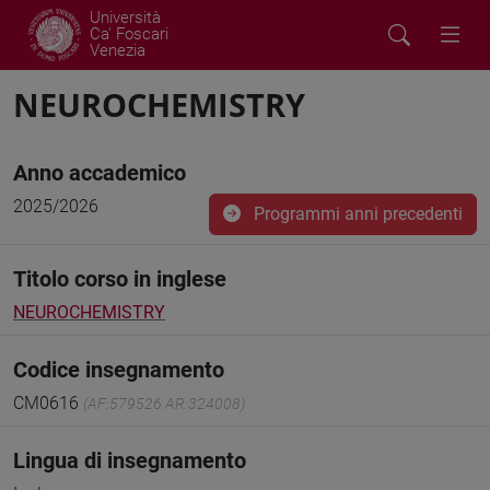
Università
Ca' Foscari
Venezia
NEUROCHEMISTRY
Anno accademico
2025/2026
Programmi anni precedenti
Titolo corso in inglese
NEUROCHEMISTRY
Codice insegnamento
CM0616
(AF:579526 AR:324008)
Lingua di insegnamento