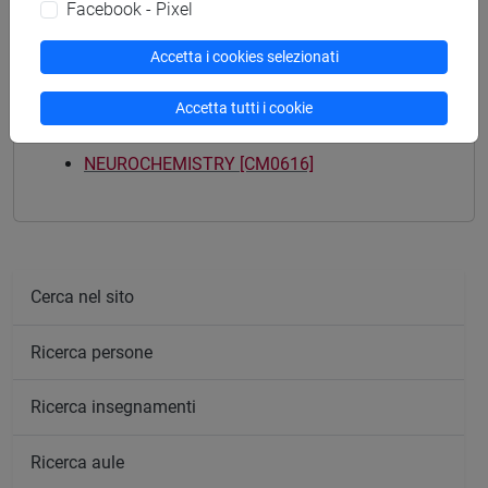
chimica
/
chimica industriale
Facebook - Pixel
Accetta i cookies selezionati
Accetta tutti i cookie
Mutua da
NEUROCHEMISTRY [CM0616]
Cerca nel sito
Ricerca persone
Ricerca insegnamenti
Ricerca aule