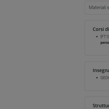
Materiali
Corsi d
[FT1
perc
Insegn
GEOG
Struttu