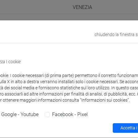
VENEZIA
odle
Link allo spazio del corso
chiudendo la finestra 
zza i cookie
 corsi di laurea
Programma
ookie. I cookie necessari (di prima parte) permettono il corretto funzionamen
la X in alto a destra verranno installati solo i cookie necessari. Se accons
tà dei social media e forniscono statistiche sul loro utilizzo. In questo cas
o associarli ad altre informazioni per finalità di analisi, di pubblicità, ecc
er ottenere maggiori informazioni consulta “Informazioni sui cookies”.
LA Giuseppe
- 30h Lezione
Google - Youtube
Facebook - Pixel
didattici
Accetta i