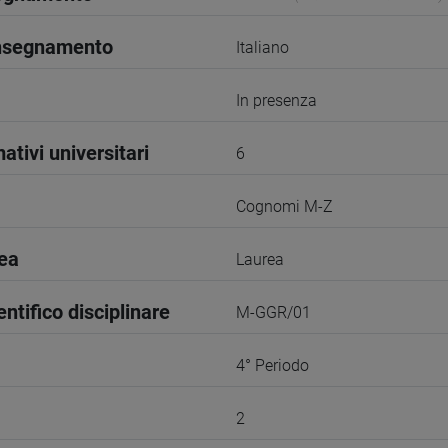
insegnamento
Italiano
In presenza
ativi universitari
6
Cognomi M-Z
rea
Laurea
entifico disciplinare
M-GGR/01
4° Periodo
2