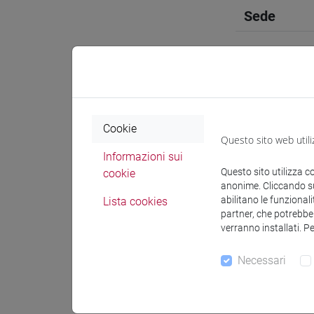
Sede
Spazio Mo
Cookie
Questo sito web utili
Docenti e
Informazioni sui
Questo sito utilizza c
cookie
anonime. Cliccando sul
abilitano le funzionali
Lista cookies
Docenti
partner, che potrebber
verranno installati. P
TOMASEL
Necessari
Materiali 