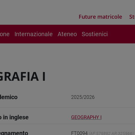
Future matricole
St
ione
Internazionale
Ateneo
Sostienici
RAFIA I
demico
2025/2026
o in inglese
GEOGRAPHY I
segnamento
FT0094
(AF:579892 AR:325966)