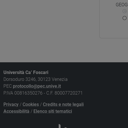
GEOGR
Università Ca’ Foscari
Dorsoduro 3246, 30123 Venezia
PEC
protocollo@pec.unive.it
P.IVA 00816350276 - C.F. 80007720271
Privacy
/
Cookies
/
Credits e note legali
Accessibilità
/
Elenco siti tematici