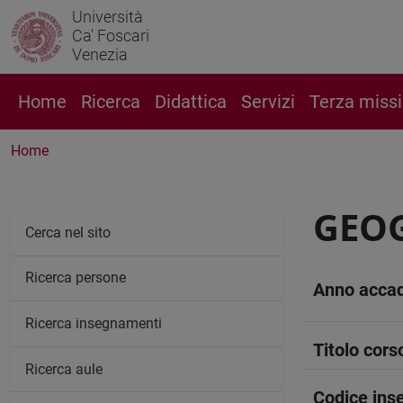
Università
Ca' Foscari
Venezia
Home
Ricerca
Didattica
Servizi
Terza miss
Home
GEOG
Cerca nel sito
Ricerca persone
Anno acca
Ricerca insegnamenti
Titolo cors
Ricerca aule
Codice in