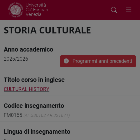
Università
Ca' Foscari
Venezia
STORIA CULTURALE
Anno accademico
2025/2026
Programmi anni precedenti
Titolo corso in inglese
CULTURAL HISTORY
Codice insegnamento
FM0165
(AF:580102 AR:321671)
Lingua di insegnamento