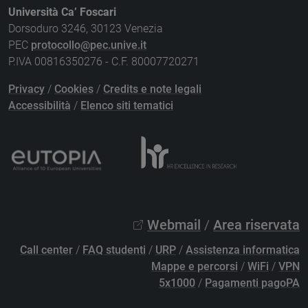
Università Ca’ Foscari
Dorsoduro 3246, 30123 Venezia
PEC
protocollo@pec.unive.it
P.IVA 00816350276 - C.F. 80007720271
Privacy
/
Cookies
/
Credits e note legali
Accessibilità
/
Elenco siti tematici
Webmail
/
Area riservata
Call center
/
FAQ studenti
/
URP
/
Assistenza informatica
Mappe e percorsi
/
WiFi
/
VPN
5x1000
/
Pagamenti pagoPA