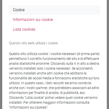
su un caso di studio particolare: la censura libraria
Cookie
in età moderna.
Informazioni sui cookie
Testi di riferimento
Lista cookies
Questo sito web utilizza i cookie
I testi di riferimento per superare l'esame sono i
seguenti:
Questo sito utilizza cookie. I cookie necessari (di prima parte)
permettono il corretto funzionamento del sito e di effettuare
- appunti delle lezioni o, in alternativa, J. Milton,
analisi statistiche anonime. Cliccando sulla X in alto a destra
Areopagitica. Discorso per la libertà di stampa,
verranno installati solo i cookie necessari. Se acconsenti,
Milano, Bompiani, 2002
verranno installati anche altri cookie che abilitano le
funzionalità dei social media e forniscono statistiche sul loro
utilizzo. In questo caso, i dati raccolti saranno condivisi
- Sandro Landi, Stampa, censura e opinione
anche con i nostri partner, che potrebbero associarli ad altre
pubblica in età moderna, Bologna, il Mulino, 2011,
informazioni per finalità di analisi, di pubblicità, ecc.
o, in alternativa, Robert Darnton, Censori all'opera,
Cliccando “Lista cookie” potrai vedere quali cookie verranno
Milano, Adelphi, 2017
installati. Per ottenere maggiori informazioni consulta
“Informazioni sui cookies”.