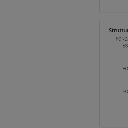
Struttu
FONDA
ES
FO
FO