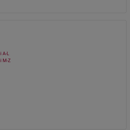
 A-L
i M-Z