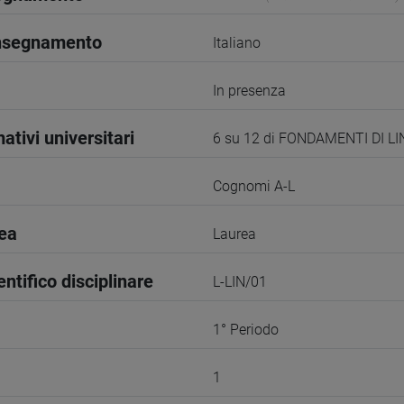
insegnamento
Italiano
In presenza
ativi universitari
6 su 12 di FONDAMENTI DI L
Cognomi A-L
rea
Laurea
entifico disciplinare
L-LIN/01
1° Periodo
1