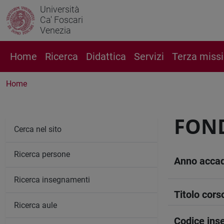
Università
Ca' Foscari
Venezia
Home
Ricerca
Didattica
Servizi
Terza miss
Home
FOND
Cerca nel sito
Ricerca persone
Anno acca
Ricerca insegnamenti
Titolo cors
Ricerca aule
Codice in