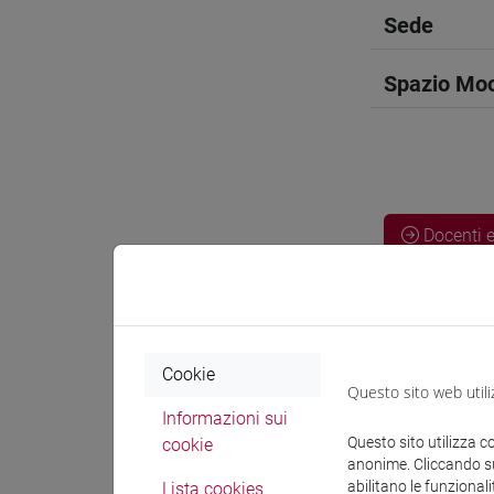
Sede
Spazio Mo
Docenti e
Docenti
Cookie
SOLINAS P
Questo sito web utili
Informazioni sui
Questo sito utilizza c
cookie
Materiali 
anonime. Cliccando sul
abilitano le funzionali
Lista cookies