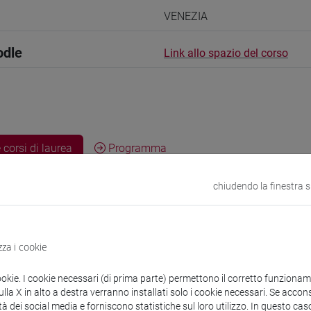
VENEZIA
odle
Link allo spazio del corso
 corsi di laurea
Programma
chiudendo la finestra 
atrizia
- 30h Lezione
zza i cookie
ookie. I cookie necessari (di prima parte) permettono il corretto funzionamen
didattici
la X in alto a destra verranno installati solo i cookie necessari. Se accons
tà dei social media e forniscono statistiche sul loro utilizzo. In questo cas