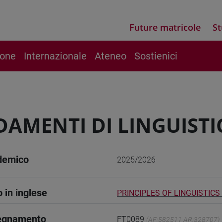
Future matricole
St
ione
Internazionale
Ateneo
Sostienici
AMENTI DI LINGUISTIC
demico
2025/2026
o in inglese
PRINCIPLES OF LINGUISTICS -
segnamento
FT0089
(AF:582511 AR:328707)