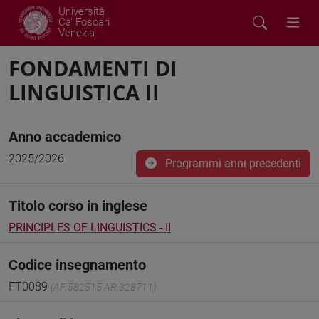
Università
Ca' Foscari
Venezia
FONDAMENTI DI
LINGUISTICA II
Anno accademico
2025/2026
Programmi anni precedenti
Titolo corso in inglese
PRINCIPLES OF LINGUISTICS - II
Codice insegnamento
FT0089
(AF:582515 AR:328711)