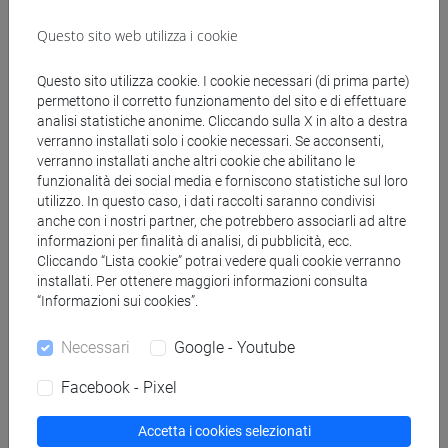
[FT5] STORIA - Laurea
storico - dall'egemonia europea alla
Questo sito web utilizza i cookie
mondializzazione
/
storico - mediterraneo antico e
medievale
Questo sito utilizza cookie. I cookie necessari (di prima parte)
[FTR3] LETTERE - Laurea
permettono il corretto funzionamento del sito e di effettuare
analisi statistiche anonime. Cliccando sulla X in alto a destra
percorso comune
verranno installati solo i cookie necessari. Se acconsenti,
[FTR5] STORIA - Laurea
verranno installati anche altri cookie che abilitano le
storico - mediterraneo antico e medievale
/
storico -
funzionalità dei social media e forniscono statistiche sul loro
dall'egemonia europea alla mondializzazione
utilizzo. In questo caso, i dati raccolti saranno condivisi
anche con i nostri partner, che potrebbero associarli ad altre
informazioni per finalità di analisi, di pubblicità, ecc.
Cliccando “Lista cookie” potrai vedere quali cookie verranno
installati. Per ottenere maggiori informazioni consulta
“Informazioni sui cookies”.
Insegnamenti mutuati
FONDAMENTI DI LINGUISTICA II [FT0089]
Necessari
Google - Youtube
Facebook - Pixel
Accetta i cookies selezionati