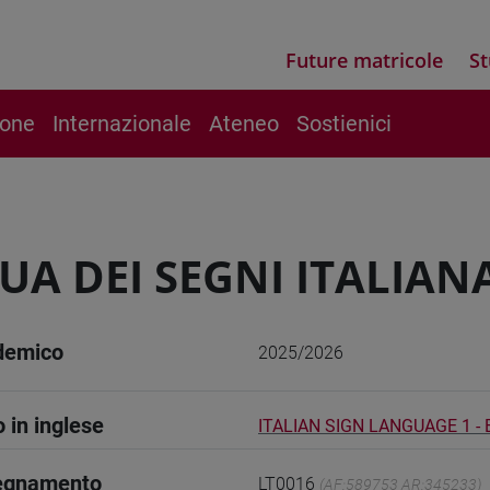
Future matricole
St
ione
Internazionale
Ateneo
Sostienici
UA DEI SEGNI ITALIANA 
demico
2025/2026
o in inglese
ITALIAN SIGN LANGUAGE 1 - 
segnamento
LT0016
(AF:589753 AR:345233)