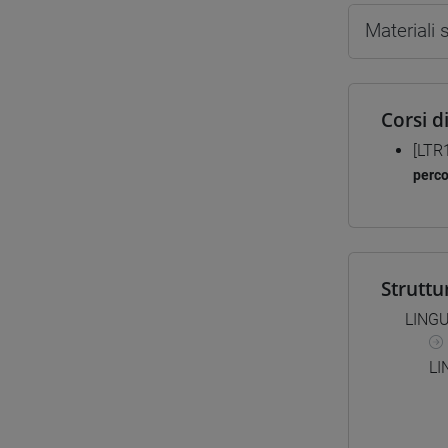
Materiali
Corsi d
[LTR
perc
Struttu
LINGU
LI