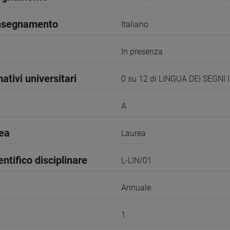
insegnamento
Italiano
In presenza
ativi universitari
0 su 12 di LINGUA DEI SEGNI 
A
rea
Laurea
entifico disciplinare
L-LIN/01
Annuale
1