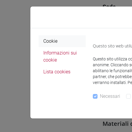
Sede
Spazio Mo
Cookie
Questo sito web utili
Informazioni sui
Questo sito utilizza c
cookie
Docenti e
anonime. Cliccando sul
abilitano le funzionali
Lista cookies
partner, che potrebber
verranno installati. P
Esperti lin
Necessari
CAIA Gabr
Materiali 