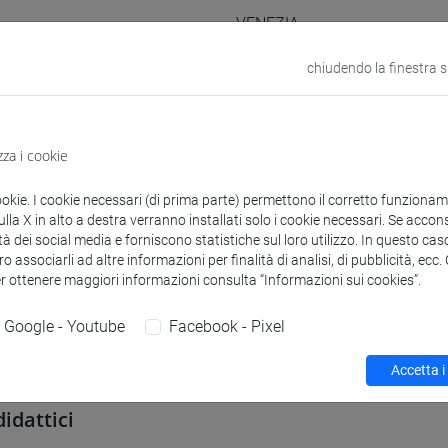
VENEZIA
chiudendo la finestra 
odle
Link allo spazio del corso
zza i cookie
ookie. I cookie necessari (di prima parte) permettono il corretto funzionamen
 corsi di laurea
la X in alto a destra verranno installati solo i cookie necessari. Se accons
tà dei social media e forniscono statistiche sul loro utilizzo. In questo cas
o associarli ad altre informazioni per finalità di analisi, di pubblicità, ecc
er ottenere maggiori informazioni consulta “Informazioni sui cookies”.
guistici
Google - Youtube
Facebook - Pixel
iele
- 150h Esercitazioni
Accetta i
didattici