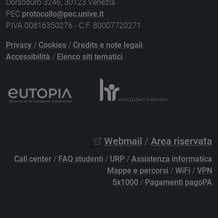
Dorsoduro 3246, 30123 Venezia
PEC
protocollo@pec.unive.it
P.IVA 00816350276 - C.F. 80007720271
Privacy
/
Cookies
/
Credits e note legali
Accessibilità
/
Elenco siti tematici
Webmail
/
Area riservata
Call center
/
FAQ studenti
/
URP
/
Assistenza informatica
Mappe e percorsi
/
WiFi
/
VPN
5x1000
/
Pagamenti pagoPA