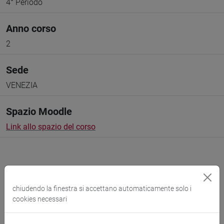
4° Periodo
Anno corso
2
Sede
VENEZIA
Spazio Moodle
Link allo spazio del corso
chiudendo la finestra si accettano automaticamente solo i
Docenti e corsi di laurea
cookies necessari
Programma