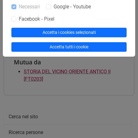
[FTR3] LETTERE - Laurea
Necessari
Google - Youtube
scienze dell'antichità
Facebook - Pixel
[FTR5] STORIA - Laurea
storico - mediterraneo antico e medievale
Accetta i cookies selezionati
Accetta tutti i cookie
Mutua da
STORIA DEL VICINO ORIENTE ANTICO II
[FT0203]
Cerca nel sito
Ricerca persone