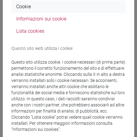
Cookie
Docenti
Informazioni sui cookie
Lista cookies
MAIOCCHI Massimo
- 30h Lezione
Questo sito web utilizza i cookie
Materiali didattici
Questo sito utilizza cookie. I cookie necessari (di prima parte)
permettono il corretto funzionamento del sito e di effettuare
analisi statistiche anonime. Cliccando sulla X in alto a destra
Materiali su Moodle
verranno installati solo i cookie necessari. Se acconsenti,
verranno installati anche altri cookie che abilitano le
funzionalità dei social media e forniscono statistiche sul loro
utilizzo. In questo caso, i dati raccolti saranno condivisi
Corsi di studio e percorsi
anche con i nostri partner, che potrebbero associarli ad altre
informazioni per finalità di analisi, di pubblicità, ecc.
[FT3] LETTERE - Laurea
Cliccando “Lista cookie” potrai vedere quali cookie verranno
scienze dell'antichità
installati. Per ottenere maggiori informazioni consulta
[FT5] STORIA - Laurea
“Informazioni sui cookies”.
storico - mediterraneo antico e medievale