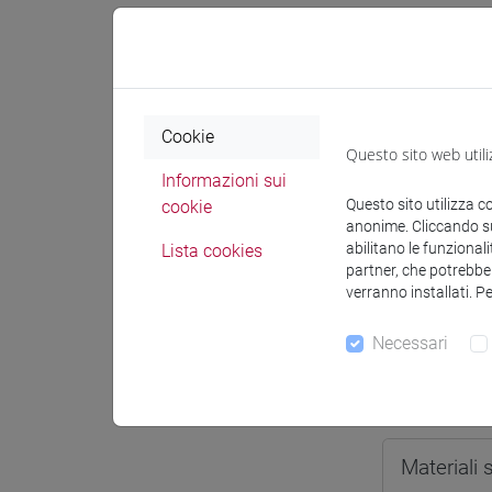
Spazio Mo
Cookie
Questo sito web utili
Docenti e
Informazioni sui
Questo sito utilizza c
cookie
anonime. Cliccando sul
abilitano le funzionali
Lista cookies
Docenti
partner, che potrebber
verranno installati. P
MAIOCCH
Necessari
Materiali 
Materiali