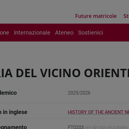
Future matricole
St
ione
Internazionale
Ateneo
Sostienici
IA DEL VICINO ORIENTE
demico
2025/2026
o in inglese
HISTORY OF THE ANCIENT NE
segnamento
FT0203
(AF:591353 AR:328596)