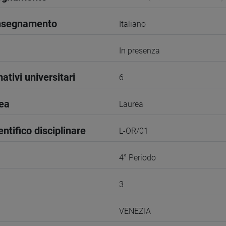
insegnamento
Italiano
In presenza
ativi universitari
6
rea
Laurea
entifico disciplinare
L-OR/01
4° Periodo
3
VENEZIA