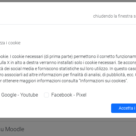
odle
Link allo spazio del corso
chiudendo la finestra 
zza i cookie
 corsi di laurea
Programma
ookie. I cookie necessari (di prima parte) permettono il corretto funzionamen
la X in alto a destra verranno installati solo i cookie necessari. Se accons
tà dei social media e forniscono statistiche sul loro utilizzo. In questo cas
o associarli ad altre informazioni per finalità di analisi, di pubblicità, ecc
er ottenere maggiori informazioni consulta “Informazioni sui cookies”.
I Massimo
- 30h Lezione
Google - Youtube
Facebook - Pixel
Accetta i
didattici
 su Moodle