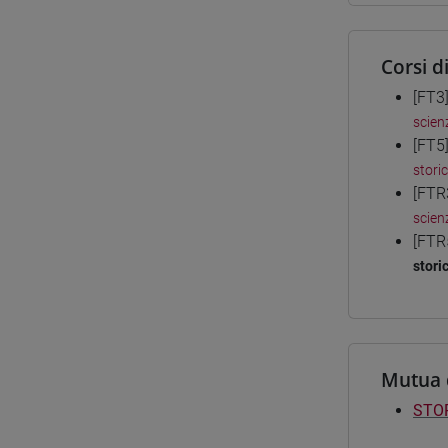
Corsi d
[FT3
scienz
[FT5
stori
[FTR
scienz
[FTR
stori
Mutua 
STOR