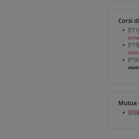
Corsi d
[FT1
arche
[FT5
stori
[FTR
stori
Mutua 
STOR