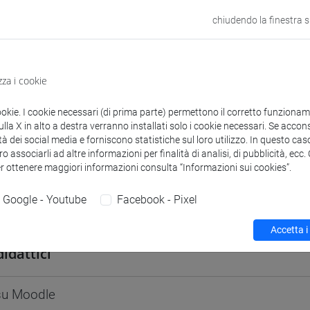
odle
Link allo spazio del corso
chiudendo la finestra 
zza i cookie
 corsi di laurea
Programma
ookie. I cookie necessari (di prima parte) permettono il corretto funzionamen
la X in alto a destra verranno installati solo i cookie necessari. Se accons
tà dei social media e forniscono statistiche sul loro utilizzo. In questo cas
o associarli ad altre informazioni per finalità di analisi, di pubblicità, ecc
er ottenere maggiori informazioni consulta “Informazioni sui cookies”.
Google - Youtube
Facebook - Pixel
Simone
- 30h Lezione
Accetta i
didattici
 su Moodle