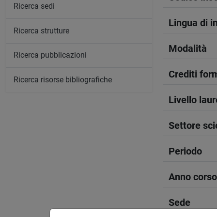
Ricerca sedi
Lingua di 
Ricerca strutture
Modalità
Ricerca pubblicazioni
Crediti form
Ricerca risorse bibliografiche
Livello lau
Settore sci
Periodo
Anno corso
Sede