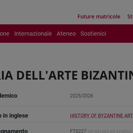
Future matricole
St
ione
Internazionale
Ateneo
Sostienici
IA DELL'ARTE BIZANTI
demico
2025/2026
o in inglese
HISTORY OF BYZANTINE ART
segnamento
FT0227
(AF:591385 AR:325853)