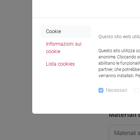
Spazio Mo
Cookie
Questo sito web utili
Informazioni sui
Docenti e
Questo sito utilizza c
cookie
anonime. Cliccando sul
abilitano le funzionali
Lista cookies
partner, che potrebber
Docenti
verranno installati. P
Necessari
PIAZZA 
Materiali 
Materiali