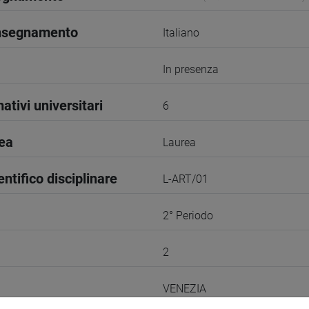
insegnamento
Italiano
In presenza
ativi universitari
6
rea
Laurea
entifico disciplinare
L-ART/01
2° Periodo
2
VENEZIA