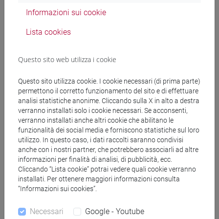
Informazioni sui cookie
Docenti
Lista cookies
DOBRENKO Evgeny
- 30h Lezione
Questo sito web utilizza i cookie
Questo sito utilizza cookie. I cookie necessari (di prima parte)
Materiali didattici
permettono il corretto funzionamento del sito e di effettuare
analisi statistiche anonime. Cliccando sulla X in alto a destra
verranno installati solo i cookie necessari. Se acconsenti,
Materiali su Moodle
verranno installati anche altri cookie che abilitano le
funzionalità dei social media e forniscono statistiche sul loro
utilizzo. In questo caso, i dati raccolti saranno condivisi
anche con i nostri partner, che potrebbero associarli ad altre
informazioni per finalità di analisi, di pubblicità, ecc.
Corsi di studio e percorsi
Cliccando “Lista cookie” potrai vedere quali cookie verranno
installati. Per ottenere maggiori informazioni consulta
[LT10] LINGUE, CIVILTÀ E SCIENZE DEL
“Informazioni sui cookies”.
LINGUAGGIO - Laurea
letterario - culturale
/
politico internazionale
Necessari
Google - Youtube
[LTR10] LINGUE, CIVILTÀ E SCIENZE DEL