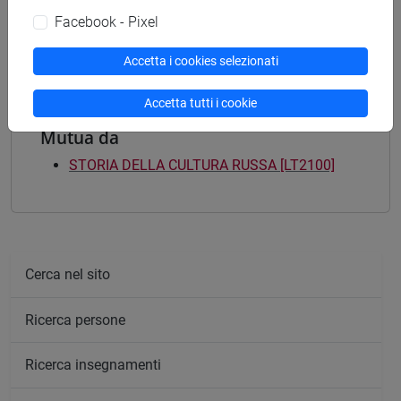
LINGUAGGIO - Laurea
Facebook - Pixel
letterario - culturale
/
politico internazionale
Accetta i cookies selezionati
Accetta tutti i cookie
Mutua da
STORIA DELLA CULTURA RUSSA [LT2100]
Cerca nel sito
Ricerca persone
Ricerca insegnamenti