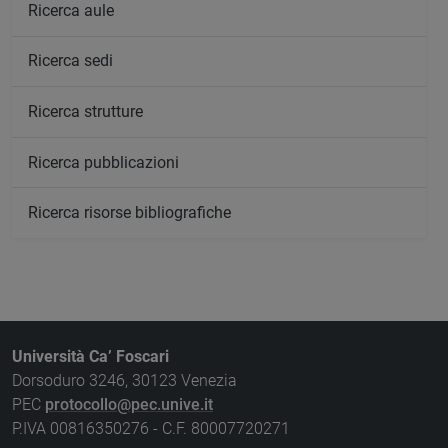
Ricerca aule
Ricerca sedi
Ricerca strutture
Ricerca pubblicazioni
Ricerca risorse bibliografiche
Università Ca’ Foscari
Dorsoduro 3246, 30123 Venezia
PEC
protocollo@pec.unive.it
P.IVA 00816350276 - C.F. 80007720271