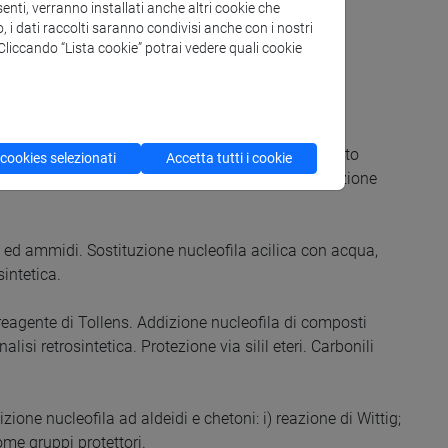
enti, verranno installati anche altri cookie che
o, i dati raccolti saranno condivisi anche con i nostri
. Cliccando “Lista cookie” potrai vedere quali cookie
alchilazioni ed acilazioni di Friedel-Crafts. Confronto
 cookies selezionati
Accetta tutti i cookie
ilbenzeni. Riduzione di derivati aromatici. Sostituzione
eri, ed ammidi. Sostituzione nucleofila acilica con acqua,
sintetica.
 reagente di Tollens. Addizione nucleofila di composti
lisi retrosintetica. Protezione via silil eteri. Carbonili
one nucleofila ad aldeidi e chetoni: i) reazione di Wittig;
ome gruppi protettori.