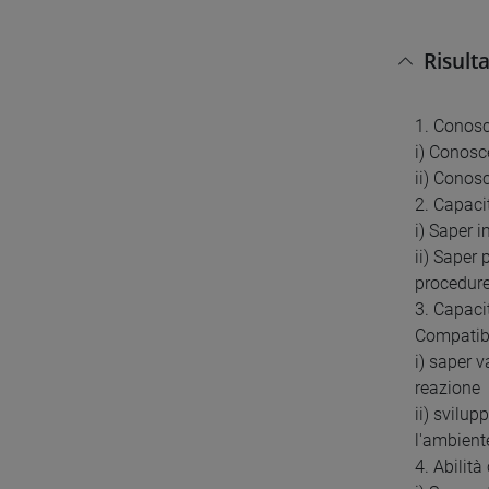
Risult
1. Conos
i) Conosce
ii) Conosc
2. Capaci
i) Saper 
ii) Saper
procedure
3. Capaci
Compatibi
i) saper v
reazione
ii) svilup
l'ambient
4. Abilit