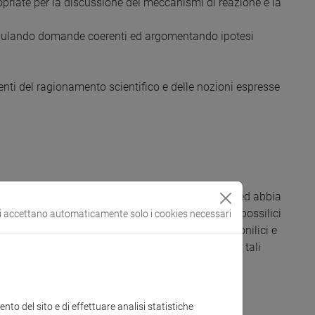
ropriate per la discussione dei meccanismi di reazione e la
formulando domande coerenti ed argomentando ipotesi
enti del ragionamento scientifico e delle nozioni espresse
Laboratorio. È necessario che lo studente conosca ed abbia
niche, tra queste i composti aromatici, gli acidi carbossilici
si accettano automaticamente solo i cookies necessari
, gli alcheni, gli alogenuri alchilici, i composti carbonilici e
lmeno per famiglie generali di appartenenza, di tali
himica Organica I e Laboratorio.
to del sito e di effettuare analisi statistiche