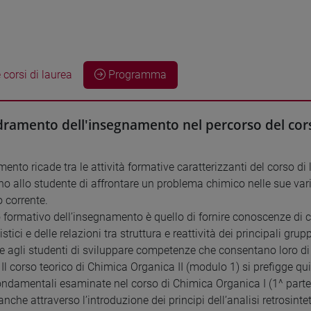
 corsi di laurea
Programma
ramento dell'insegnamento nel percorso del cors
ento ricade tra le attività formative caratterizzanti del corso di
o allo studente di affrontare un problema chimico nelle sue vari
o corrente.
vo formativo dell’insegnamento è quello di fornire conoscenze di 
tici e delle relazioni tra struttura e reattività dei principali gr
e agli studenti di sviluppare competenze che consentano loro di 
 Il corso teorico di Chimica Organica II (modulo 1) si prefigge qu
ondamentali esaminate nel corso di Chimica Organica I (1^ parte), 
nche attraverso l’introduzione dei principi dell’analisi retrosint