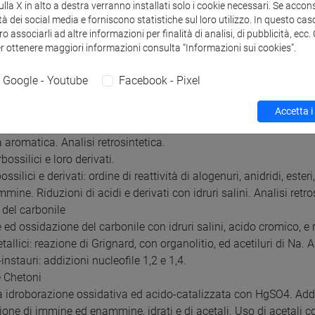
la X in alto a destra verranno installati solo i cookie necessari. Se accons
tà dei social media e forniscono statistiche sul loro utilizzo. In questo cas
o associarli ad altre informazioni per finalità di analisi, di pubblicità, ecc
er ottenere maggiori informazioni consulta “Informazioni sui cookies”.
ione.
ne programma, modalità d’esame e bibliografia.
Google - Youtube
Facebook - Pixel
ità dei composti aromatici.
ni elettrofile aromatiche: alogenazioni, nitrazioni, solfonazioni, 
Accetta i
reattività. Alogenazione ed ossidazione di catene laterali di alch
 aromatica. Analisi retrosintetica.
rbossilici e loro derivati.
ossilici e derivati: ordine di reattività di alogenuri, anidridi, est
mmine. Riduzioni di acidi e derivati con idruri salini. Analisi retro
 del carbonile
 ed ossidazione del carbonile con idruri salini, acido cromico, e
llici: reazione di Grignard, con organolitio, ed acetiluri di Na. Ana
-instauri: addizioni nucleofile 1,2 e 1,4.
e Chetoni
ia idroborazione ossidativa ed acido-catalizzata con HgSO4. Addizi
zione di immine ed enammine, idrati e di acetali. Uso di acetali c