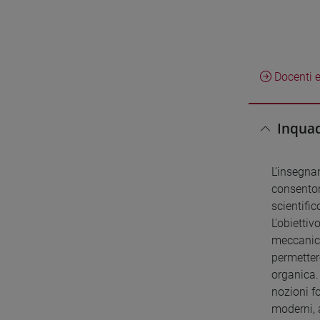
Docenti e
Inquad
L’insegnam
consenton
scientific
L'obietti
meccanicis
permetter
organica.
nozioni f
moderni, a