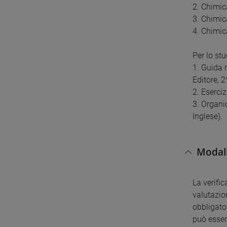
2. Chimic
3. Chimica
4. Chimica
Per lo stu
1. Guida 
Editore, 2
2. Eserci
3. Organi
Inglese).
Modali
La verifi
valutazion
obbligator
può esser