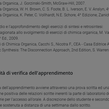
a Organica, J. Gorzinski-Smith, McGraw-Hill, 2007.
 Organica, W. H. Brown, C. S. Foote, B. L. Iverson, E. V. Anslyn, 
 Organica, K. Peter, C. Vollhardt, N.E. Schore, 4^ Edizione, Zanich
dio e l’approfondimento degli esercizi di sintesi e retrosintesi:
ragionata allo svolgimento di esercizi di chimica organica, M. Val
^ Ed., 2009.
zi di Chimica Organica, Cacchi S., Nicotra F., CEA - Casa Editric
c Synthesis: The Disconnection Approach, 2nd Edition, S. Warren, 
tà di verifica dell'apprendimento
ca dell'apprendimento avviene attraverso una prova scritta ed una
e positiva delle relazioni scritte inerenti la parte di laboratorio
ie per l’accesso all’orale. A discrezione dello studente e second
e sostenuta a distanza di una settimana dallo scritto.