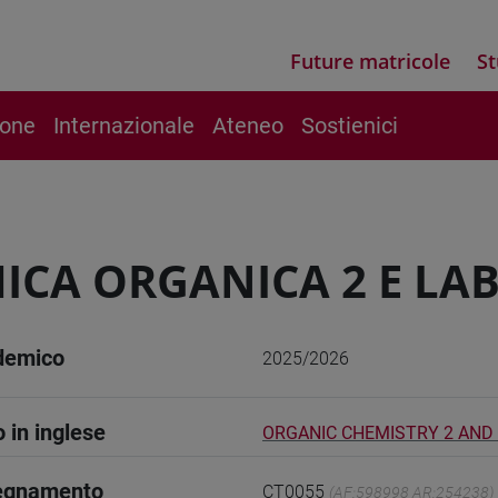
Future matricole
St
ione
Internazionale
Ateneo
Sostienici
ICA ORGANICA 2 E LA
demico
2025/2026
o in inglese
ORGANIC CHEMISTRY 2 AND
segnamento
CT0055
(AF:598998 AR:254238)