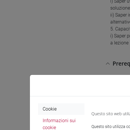
i) Saper 
soluzione 
ii) Saper
alternati
5. Capaci
i) Saper 
a lezione
Prereq
Avere rag
familiari 
ed i loro 
le ammine
derivati.
Cookie
Questo sito web utili
Informazioni sui
Questo sito utilizza c
cookie
Conten