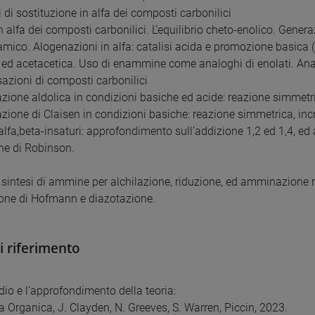
 di sostituzione in alfa dei composti carbonilici
in alfa dei composti carbonilici. L’equilibrio cheto-enolico. Genera
mico. Alogenazioni in alfa: catalisi acida e promozione basica (re
ed acetacetica. Uso di enammine come analoghi di enolati. Anali
azioni di composti carbonilici
ione aldolica in condizioni basiche ed acide: reazione simmetrica
ione di Claisen in condizioni basiche: reazione simmetrica, incr
 alfa,beta-insaturi: approfondimento sull’addizione 1,2 ed 1,4, e
ne di Robinson.
 sintesi di ammine per alchilazione, riduzione, ed amminazione ri
one di Hofmann e diazotazione.
di riferimento
dio e l’approfondimento della teoria:
a Organica, J. Clayden, N. Greeves, S. Warren, Piccin, 2023.