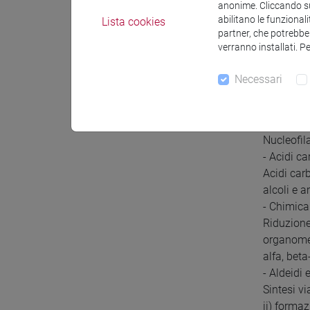
anonime. Cliccando sul
abilitano le funzionali
Lista cookies
partner, che potrebber
Contenuti
verranno installati. P
- Introduz
Descrizio
Necessari
- Reattiv
Sostituzio
struttura/
Nucleofila
- Acidi ca
Acidi carb
alcoli e a
- Chimica
Riduzione
organometa
alfa, beta
- Aldeidi 
Sintesi v
ii) forma