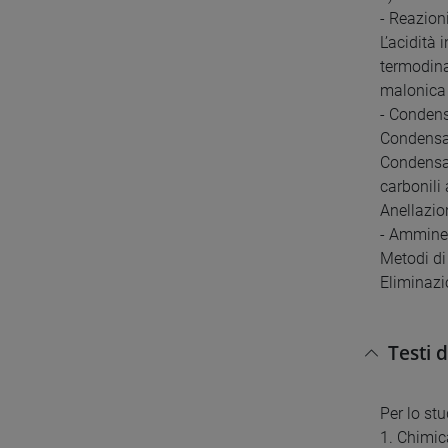
- Reazioni
L’acidità 
termodina
malonica 
- Condens
Condensaz
Condensaz
carbonili
Anellazio
- Ammine
Metodi di
Eliminazi
Testi 
Per lo stu
1. Chimic