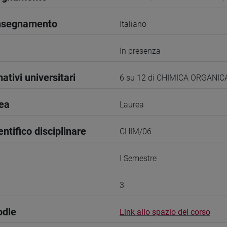
insegnamento
Italiano
In presenza
ativi universitari
6 su 12 di CHIMICA ORGANI
rea
Laurea
entifico disciplinare
CHIM/06
I Semestre
3
odle
Link allo spazio del corso