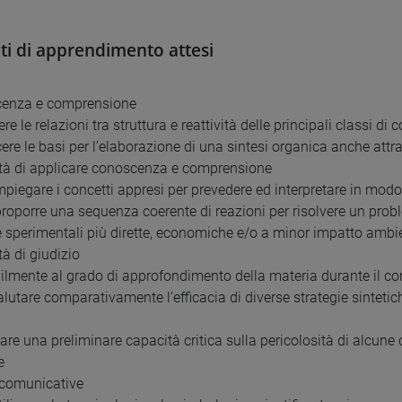
ati di apprendimento attesi
cenza e comprensione
re le relazioni tra struttura e reattività delle principali classi di
ere le basi per l’elaborazione di una sintesi organica anche attrav
tà di applicare conoscenza e comprensione
impiegare i concetti appresi per prevedere ed interpretare in mo
 proporre una sequenza coerente di reazioni per risolvere un pro
 sperimentali più dirette, economiche e/o a minor impatto ambie
tà di giudizio
lmente al grado di approfondimento della materia durante il co
alutare comparativamente l’efficacia di diverse strategie sintetich
pare una preliminare capacità critica sulla pericolosità di alcune
e
à comunicative