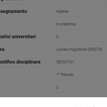
insegnamento
Inglese
In presenza
ativi universitari
6
rea
Laurea magistrale (DM270)
entifico disciplinare
SECS-P/01
1° Periodo
2
VENEZIA