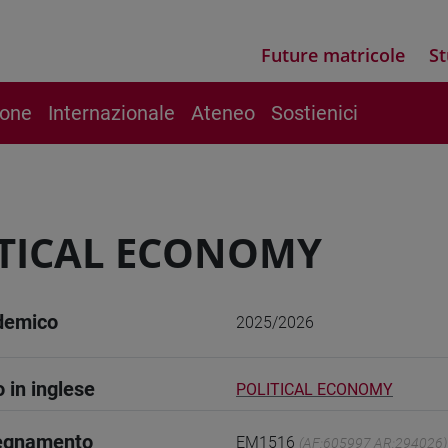
Future matricole
St
ione
Internazionale
Ateneo
Sostienici
TICAL ECONOMY
demico
2025/2026
o in inglese
POLITICAL ECONOMY
segnamento
EM1516
(AF:605997 AR:294026)