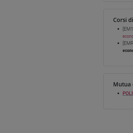
Corsi d
[EM1
econ
[EMR
econ
Mutua 
POL