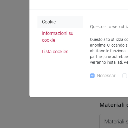
Spazio Mo
Cookie
Questo sito web utili
Informazioni sui
Questo sito utilizza c
cookie
anonime. Cliccando sul
Docenti e
abilitano le funzionali
Lista cookies
partner, che potrebber
verranno installati. P
Docenti
Necessari
DOTTI Val
Materiali 
Materiali