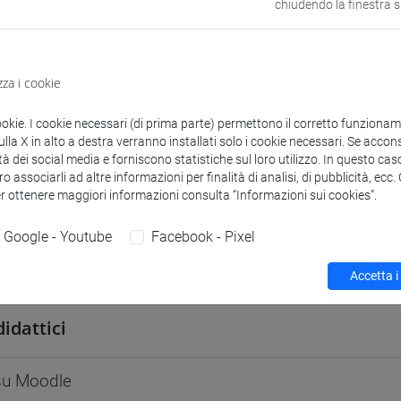
chiudendo la finestra 
odle
Link allo spazio del corso
zza i cookie
ookie. I cookie necessari (di prima parte) permettono il corretto funzionamen
la X in alto a destra verranno installati solo i cookie necessari. Se accons
 corsi di laurea
Programma
tà dei social media e forniscono statistiche sul loro utilizzo. In questo cas
o associarli ad altre informazioni per finalità di analisi, di pubblicità, ecc
er ottenere maggiori informazioni consulta “Informazioni sui cookies”.
Google - Youtube
Facebook - Pixel
erio
- 30h Lezione
Accetta i
didattici
 su Moodle