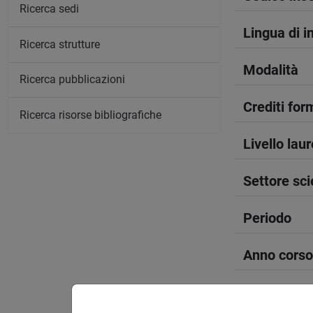
Ricerca sedi
Lingua di 
Ricerca strutture
Modalità
Ricerca pubblicazioni
Crediti form
Ricerca risorse bibliografiche
Livello lau
Settore sci
Periodo
Anno corso
Sede