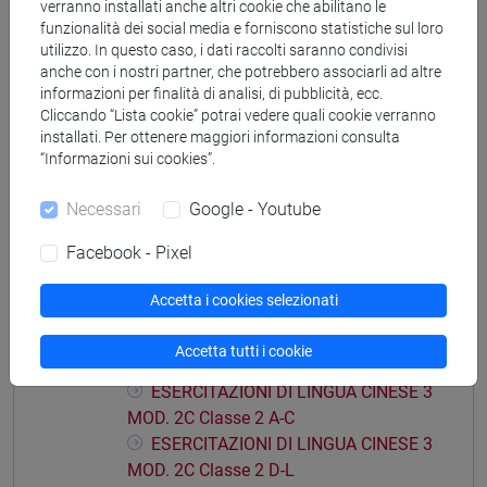
verranno installati anche altri cookie che abilitano le
ESERCITAZIONI DI LINGUA CINESE 3 MOD.
funzionalità dei social media e forniscono statistiche sul loro
2B
utilizzo. In questo caso, i dati raccolti saranno condivisi
ESERCITAZIONI DI LINGUA CINESE 3
anche con i nostri partner, che potrebbero associarli ad altre
informazioni per finalità di analisi, di pubblicità, ecc.
MOD. 2B Classe 1
Cliccando “Lista cookie” potrai vedere quali cookie verranno
ESERCITAZIONI DI LINGUA CINESE 3
installati. Per ottenere maggiori informazioni consulta
MOD. 2B Classe 2 A-L
“Informazioni sui cookies”.
ESERCITAZIONI DI LINGUA CINESE 3
MOD. 2B Classe 2 M-Z
Necessari
Google - Youtube
ESERCITAZIONI DI LINGUA CINESE 3 MOD.
Facebook - Pixel
2C
ESERCITAZIONI DI LINGUA CINESE 3
Accetta i cookies selezionati
MOD. 2C Classe 1 A-L
ESERCITAZIONI DI LINGUA CINESE 3
Accetta tutti i cookie
MOD. 2C Classe 1 M-Z
ESERCITAZIONI DI LINGUA CINESE 3
MOD. 2C Classe 2 A-C
ESERCITAZIONI DI LINGUA CINESE 3
MOD. 2C Classe 2 D-L