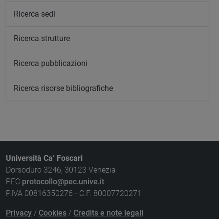
Ricerca sedi
Ricerca strutture
Ricerca pubblicazioni
Ricerca risorse bibliografiche
Università Ca’ Foscari
Dorsoduro 3246, 30123 Venezia
PEC
protocollo@pec.unive.it
P.IVA 00816350276 - C.F. 80007720271
Privacy
/
Cookies
/
Credits e note legali