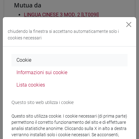
Mutua da
LINGUA CINESE 3 MOD. 2 [LT009I]
chiudendo la finestra si accettano automaticamente solo i
cookies necessari
Struttura generale dell'insegnamento
LINGUA CINESE 3 MOD. 2
Cookie
ESERCITAZIONI DI LINGUA CINESE 3 MOD.
Informazioni sui cookie
2A
ESERCITAZIONI DI LINGUA CINESE 3
Lista cookies
MOD. 2A Classe 1
ESERCITAZIONI DI LINGUA CINESE 3
Questo sito web utilizza i cookie
MOD. 2A Classe 2 A-E
ESERCITAZIONI DI LINGUA CINESE 3
Questo sito utilizza cookie. I cookie necessari (di prima parte)
MOD. 2A Classe 2 F-O
permettono il corretto funzionamento del sito e di effettuare
ESERCITAZIONI DI LINGUA CINESE 3
analisi statistiche anonime. Cliccando sulla X in alto a destra
MOD. 2A Classe 2 P-Z
verranno installati solo i cookie necessari. Se acconsenti,