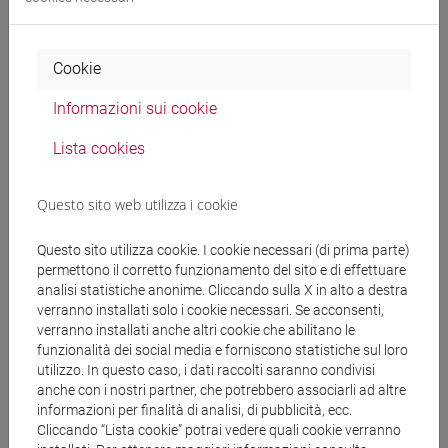
Cookie
Testi di riferimento
Informazioni sui cookie
Lista cookies
Business Partner C1 Coursebook & eBook with
MyEnglishLab & Digital Resources ISBN:
9781292393001
Questo sito web utilizza i cookie
NB: per il lavoro degli assignment bisogna avere la
versione con My English lab; con l'acquisto di
Questo sito utilizza cookie. I cookie necessari (di prima parte)
secondo mano questo sarà probabilmente già
permettono il corretto funzionamento del sito e di effettuare
analisi statistiche anonime. Cliccando sulla X in alto a destra
stato attivato e quindi non utilizzabile ai fini della
verranno installati solo i cookie necessari. Se acconsenti,
valutazione durante il corso.
verranno installati anche altri cookie che abilitano le
funzionalità dei social media e forniscono statistiche sul loro
utilizzo. In questo caso, i dati raccolti saranno condivisi
anche con i nostri partner, che potrebbero associarli ad altre
Modalità di verifica dell'apprendimento
informazioni per finalità di analisi, di pubblicità, ecc.
Cliccando “Lista cookie” potrai vedere quali cookie verranno