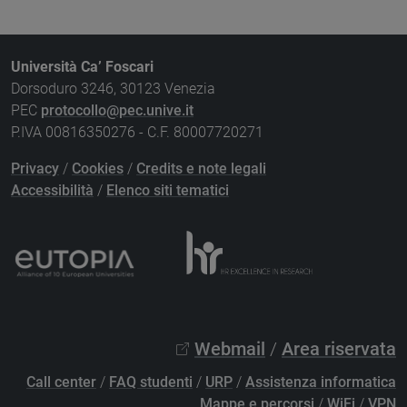
Università Ca’ Foscari
Dorsoduro 3246, 30123 Venezia
PEC
protocollo@pec.unive.it
P.IVA 00816350276 - C.F. 80007720271
Privacy
/
Cookies
/
Credits e note legali
Accessibilità
/
Elenco siti tematici
Webmail
/
Area riservata
Call center
/
FAQ studenti
/
URP
/
Assistenza informatica
Mappe e percorsi
/
WiFi
/
VPN