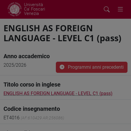
Università
Ca' Foscari
Venezia
ENGLISH AS FOREIGN
LANGUAGE - LEVEL C1 (pass)
Anno accademico
2025/2026
Programmi anni precedenti
Titolo corso in inglese
ENGLISH AS FOREIGN LANGUAGE - LEVEL C1 (pass)
Codice insegnamento
ET4016
(AF:610429 AR:256086)