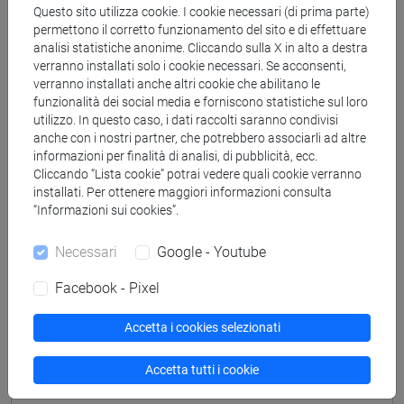
GIAPPONESE 2 MOD. 1D Cognomi M-R
Questo sito utilizza cookie. I cookie necessari (di prima parte)
permettono il corretto funzionamento del sito e di effettuare
ESERCITAZIONI DI LINGUA
analisi statistiche anonime. Cliccando sulla X in alto a destra
GIAPPONESE 2 MOD. 1D Cognomi S-Z
verranno installati solo i cookie necessari. Se acconsenti,
ESERCITAZIONI DI LINGUA GIAPPONESE 2
verranno installati anche altri cookie che abilitano le
funzionalità dei social media e forniscono statistiche sul loro
MOD. 1E
utilizzo. In questo caso, i dati raccolti saranno condivisi
ESERCITAZIONI DI LINGUA
anche con i nostri partner, che potrebbero associarli ad altre
GIAPPONESE 2 MOD. 1E Cognomi A-B
informazioni per finalità di analisi, di pubblicità, ecc.
ESERCITAZIONI DI LINGUA
Cliccando “Lista cookie” potrai vedere quali cookie verranno
GIAPPONESE 2 MOD. 1E Cognomi C-E
installati. Per ottenere maggiori informazioni consulta
“Informazioni sui cookies”.
ESERCITAZIONI DI LINGUA
GIAPPONESE 2 MOD. 1E Cognomi F-L
Necessari
Google - Youtube
ESERCITAZIONI DI LINGUA
GIAPPONESE 2 MOD. 1E Cognomi M-P
Facebook - Pixel
ESERCITAZIONI DI LINGUA
GIAPPONESE 2 MOD. 1E Cognomi Q-Z
Accetta i cookies selezionati
ESERCITAZIONI DI LINGUA GIAPPONESE 2
Accetta tutti i cookie
MOD. 2A
ESERCITAZIONI DI LINGUA