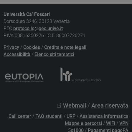
Università Ca’ Foscari
Dorsoduro 3246, 30123 Venezia
PEC
protocollo@pec.unive.it
P.IVA 00816350276 - C.F. 80007720271
Privacy
/
Cookies
/
Credits e note legali
Accessibilità
/
Elenco siti tematici
Webmail
/
Area riservata
Call center
/
FAQ studenti
/
URP
/
Assistenza informatica
Mappe e percorsi
/
WiFi
/
VPN
5x1000
/
Pagamenti pagoPA