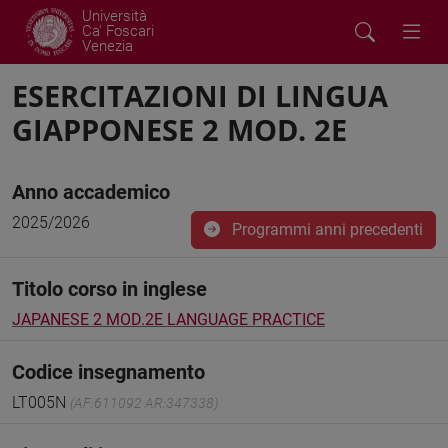
Università
Ca' Foscari
Venezia
ESERCITAZIONI DI LINGUA
GIAPPONESE 2 MOD. 2E
Anno accademico
2025/2026
Programmi anni precedenti
Titolo corso in inglese
JAPANESE 2 MOD.2E LANGUAGE PRACTICE
Codice insegnamento
LT005N
(AF:611092 AR:347338)