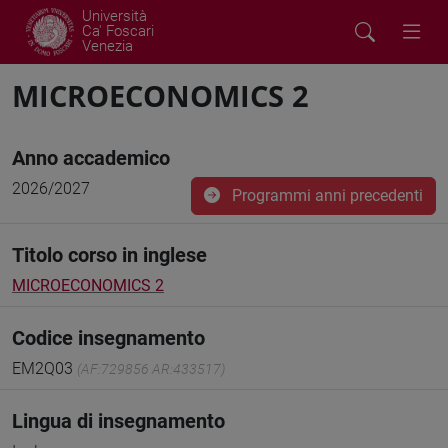
Università
Ca' Foscari
Venezia
MICROECONOMICS 2
Anno accademico
2026/2027
Programmi anni precedenti
Titolo corso in inglese
MICROECONOMICS 2
Codice insegnamento
EM2Q03
(AF:729856 AR:433517)
Lingua di insegnamento