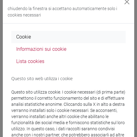
- Equilibrio bayesiano (debolmente) perfetto.
chiudendo la finestra si accettano automaticamente solo i
cookies necessari
PARTE B: Economia dell'Informazione
La seconda parte del corso si concentra su alcuni
temi selezionati dell’economia dell’informazione.
Cookie
Gli argomenti principali includono:
- Selezione avversa.
Informazioni sui cookie
- Segnalazione.
- Screening competitivo.
Lista cookies
- Modelli principale-agente con azioni nascoste
(azzardo morale) e caratteristiche nascoste
Questo sito web utilizza i cookie
(screening monopolistico).
Questo sito utilizza cookie. I cookie necessari (di prima parte)
A seconda delle disponibilità di tempo, potranno
permettono il corretto funzionamento del sito e di effettuare
essere trattati anche argomenti aggiuntivi, come
analisi statistiche anonime. Cliccando sulla X in alto a destra
verranno installati solo i cookie necessari. Se acconsenti,
un’introduzione alla Teoria delle aste e ai modelli di
verranno installati anche altri cookie che abilitano le
Cheap talk.
funzionalità dei social media e forniscono statistiche sul loro
utilizzo. In questo caso, i dati raccolti saranno condivisi
anche con i nostri partner, che potrebbero associarli ad altre