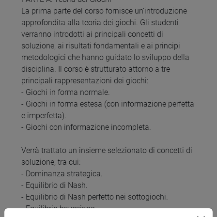
La prima parte del corso fornisce un’introduzione
approfondita alla teoria dei giochi. Gli studenti
verranno introdotti ai principali concetti di
soluzione, ai risultati fondamentali e ai principi
metodologici che hanno guidato lo sviluppo della
disciplina. Il corso è strutturato attorno a tre
principali rappresentazioni dei giochi:
- Giochi in forma normale.
- Giochi in forma estesa (con informazione perfetta
e imperfetta).
- Giochi con informazione incompleta.
Verrà trattato un insieme selezionato di concetti di
soluzione, tra cui:
- Dominanza strategica.
- Equilibrio di Nash.
- Equilibrio di Nash perfetto nei sottogiochi.
- Equilibrio bayesiano.