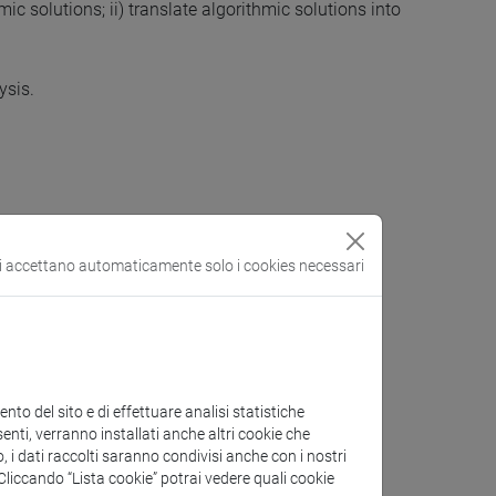
c solutions; ii) translate algorithmic solutions into
ysis.
si accettano automaticamente solo i cookies necessari
to del sito e di effettuare analisi statistiche
enti, verranno installati anche altri cookie che
o, i dati raccolti saranno condivisi anche con i nostri
. Cliccando “Lista cookie” potrai vedere quali cookie