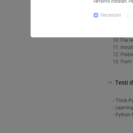
verranno installati. P
5. Iterat
6. Python
Necessari
7. Python
8. Python
9. Struct
10. File r
11. Intro
12. Probl
13. From 
Testi 
- Think P
- Learning
- Python 