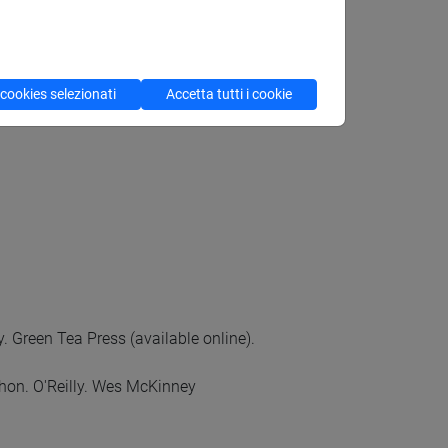
 cookies selezionati
Accetta tutti i cookie
. Green Tea Press (available online).
hon. O'Reilly. Wes McKinney