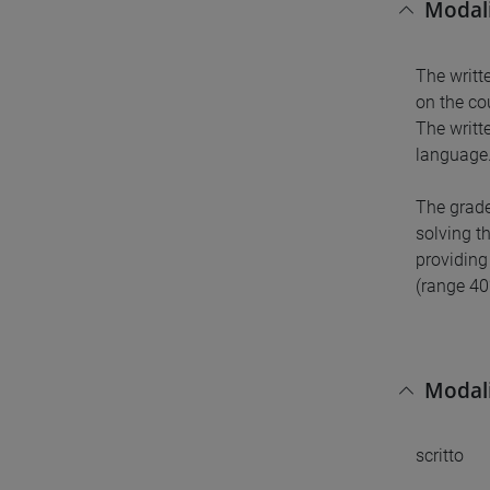
Modali
The writt
on the co
The writt
language
The grade
solving t
providing
(range 40
Modali
scritto