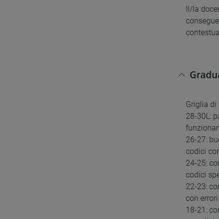
Il/la doce
conseguen
contestua
Gradua
Griglia di
28-30L: p
funzionan
26-27: bu
codici cor
24-25: co
codici sp
22-23: co
con errori
18-21: co