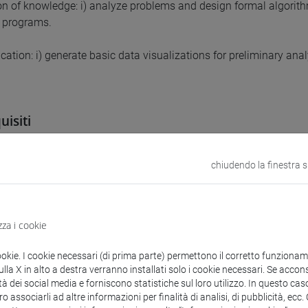
on of knowledge: i) analyze problems and design formal algorithmi
 programs.
tion: i) generate basic data visualizations for preliminary anal
uisiti
ic pre-requirements.
chiudendo la finestra 
uti
zza i cookie
ction
ookie. I cookie necessari (di prima parte) permettono il corretto funzionamen
 Data Types
la X in alto a destra verranno installati solo i cookie necessari. Se accons
tà dei social media e forniscono statistiche sul loro utilizzo. In questo cas
e programs
o associarli ad altre informazioni per finalità di analisi, di pubblicità, ecc
ons and Conditional Statements