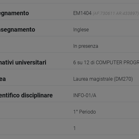
segnamento
EM1404
(AF:730611 AR:433897)
insegnamento
Inglese
In presenza
ativi universitari
6 su 12 di COMPUTER PRO
rea
Laurea magistrale (DM270)
entifico disciplinare
INFO-01/A
1° Periodo
1