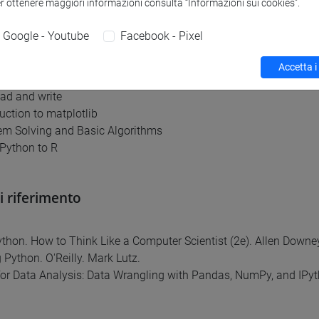
er ottenere maggiori informazioni consulta “Informazioni sui cookies”.
ive Computation
 Strings
Google - Youtube
Facebook - Pixel
 Lists
 Dictionaries
Accetta i
uring the code with modules and classes
ead and write
duction to matplotlib
em Solving and Basic Algorithms
Python to R
di riferimento
ython. How to Think Like a Computer Scientist (2e). Allen Downey
 Python. O'Reilly. Mark Lutz.
for Data Analysis: Data Wrangling with Pandas, NumPy, and IPyt