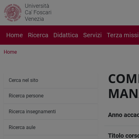
Università
Ca' Foscari
Venezia
Home
Ricerca
Didattica
Servizi
Terza miss
Home
COM
Cerca nel sito
MANA
Ricerca persone
Ricerca insegnamenti
Anno acca
Ricerca aule
Titolo cors