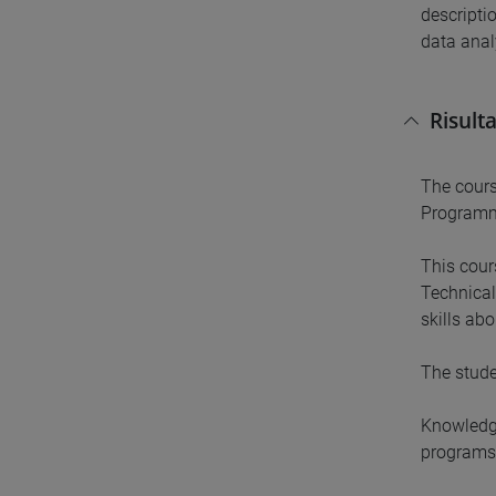
descripti
data anal
Risult
The cours
Programmi
This cour
Technical
skills ab
The stude
Knowledge
programs 