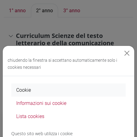
1° anno
2° anno
3° anno
Curriculum
Scienze del testo
letterario e della comunicazione
chiudendo la finestra si accettano automaticamente solo i
Curriculum
Scienze dell'antichità
cookies necessari
Cookie
Informazioni sui cookie
Docenti, organi e rappresentanze
Lista cookies
studentesche
Questo sito web utilizza i cookie