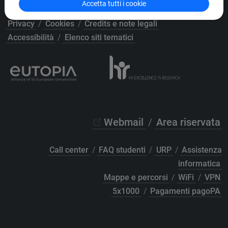
P.IVA 00816350276 - C.F. 80007720271
Accetta tutti i cookie
Privacy
/
Cookies
/
Credits e note legali
Accessibilità
/
Elenco siti tematici
Webmail
/
Area riservata
Call center
/
FAQ studenti
/
URP
/
Assistenza
informatica
Mappe e percorsi
/
WiFi
/
VPN
5x1000
/
Pagamenti pagoPA