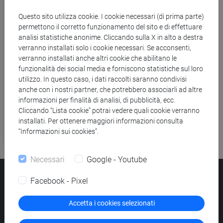
Obbligo Formativo Aggiuntivo (OFA)
Questo sito utilizza cookie. I cookie necessari (di prima parte)
Piano di studio
permettono il corretto funzionamento del sito e di effettuare
analisi statistiche anonime. Cliccando sulla X in alto a destra
verranno installati solo i cookie necessari. Se acconsenti,
Insegnamenti e orari
verranno installati anche altri cookie che abilitano le
funzionalità dei social media e forniscono statistiche sul loro
Esami
utilizzo. In questo caso, i dati raccolti saranno condivisi
anche con i nostri partner, che potrebbero associarli ad altre
Doppio Diploma con University College
informazioni per finalità di analisi, di pubblicità, ecc.
London (UCL)
Cliccando “Lista cookie” potrai vedere quali cookie verranno
installati. Per ottenere maggiori informazioni consulta
“Informazioni sui cookies”.
Tirocinio e attività sostitutive
Necessari
Google - Youtube
Facebook - Pixel
Università Ca’ Foscari
Dorsoduro 3246, 30123 Venezia
Accetta i cookies selezionati
PEC
protocollo@pec.unive.it