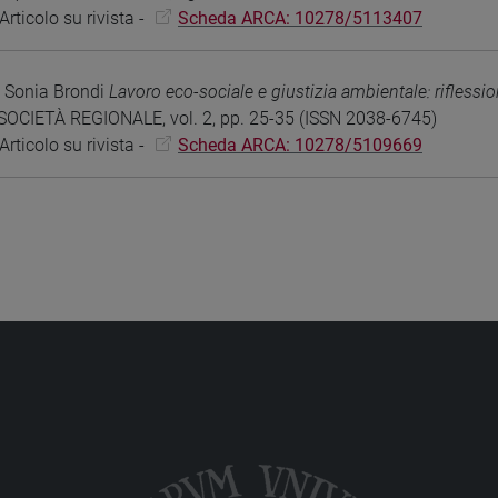
rticolo su rivista -
Scheda ARCA: 10278/5113407
; Sonia Brondi
Lavoro eco-sociale e giustizia ambientale: riflession
OCIETÀ REGIONALE, vol. 2, pp. 25-35 (ISSN 2038-6745)
rticolo su rivista -
Scheda ARCA: 10278/5109669