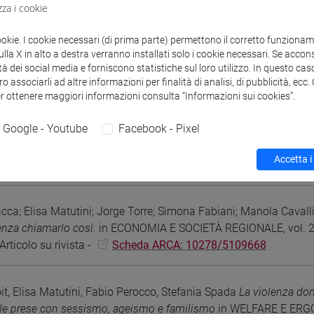
zza i cookie
ookie. I cookie necessari (di prima parte) permettono il corretto funzionamen
hiara G.; Brondi S.
Agency and Advocacy in Social Work: Promotin
la X in alto a destra verranno installati solo i cookie necessari. Se accons
STAINABILITY, vol. 17 (ISSN 2071-1050)
tà dei social media e forniscono statistiche sul loro utilizzo. In questo cas
o associarli ad altre informazioni per finalità di analisi, di pubblicità, ecc
rticolo su rivista -
Scheda ARCA: 10278/5106191
er ottenere maggiori informazioni consulta “Informazioni sui cookies”.
Google - Youtube
Facebook - Pixel
cca; Elisa Matutini
Eco-Welfare, territori e lavoro sociale
in ECON
Accetta i
rticolo su rivista -
Scheda ARCA: 10278/5109667
ca; Elisa Matutini; Jorge Torre; Simona Fabiani; Manola Cavalli
enza chiamarlo così.
in ECONOMIA E SOCIETÀ REGIONALE, vol. 2,
rticolo su rivista -
Scheda ARCA: 10278/5109668
t, Elisa Matutini, Fabio Perocco, Stefania Spada
La violenza dome
alle prese con sessismo, ageismo e familismo
in WELFARE E ERGO