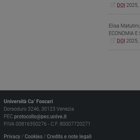
DOI
2025, A
Elisa Matutini
ECONOMIA E S
DOI
2025, A
Università Ca’ Foscari
Dorsoduro 3246, 30123 Venezia
PEC
protocollo@pec.unive.it
P.IVA 00816350276 - C.F. 80007720271
Privacy
/
Cookies
/
Credits e note legali