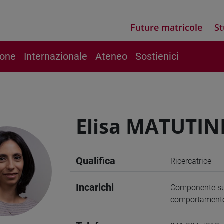
Future matricole
St
ione
Internazionale
Ateneo
Sostienici
Elisa MATUTIN
Qualifica
Ricercatrice
Incarichi
Componente sup
comportamento p