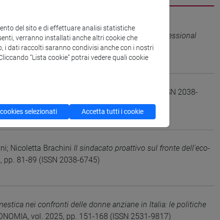
to del sito e di effettuare analisi statistiche
g Social and Environmental Justice Through Professional
enti, verranno installati anche altri cookie che
o, i dati raccolti saranno condivisi anche con i nostri
. Cliccando “Lista cookie” potrai vedere quali cookie
OMIA E SOCIETÀ REGIONALE, vol. 2, pp. 7-13 (ISSN 2038-
 cookies selezionati
Accetta tutti i cookie
ni; Nicoletta Brachini
Il sindacato proattivo sul fronte dell'eco-
 pp. 81-89 (ISSN 2038-6745)
stica nei confronti delle donne anziane in Italia: le politiche
NOMIA, vol. 2025, pp. 151-168 (ISSN 2531-9817)