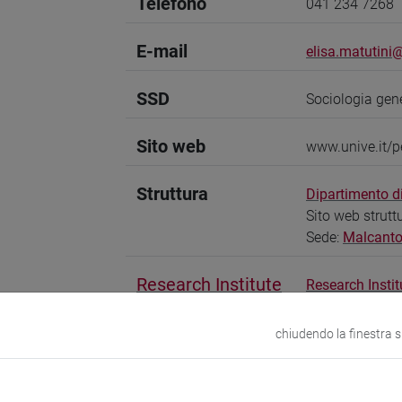
Telefono
041 234 7268
E-mail
elisa.matutini@
SSD
Sociologia gen
Sito web
www.unive.it/p
Struttura
Dipartimento di
Sito web strutt
Sede:
Malcanto
Research Institute
Research Instit
chiudendo la finestra 
zioni
Didattica
Ricerca
Pubblicazioni