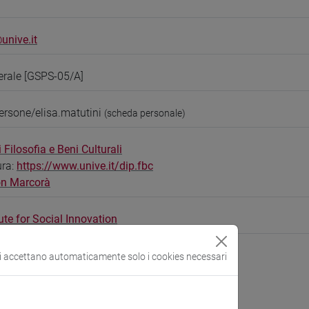
unive.it
erale [GSPS-05/A]
ersone/elisa.matutini
(scheda personale)
 Filosofia e Beni Culturali
ura:
https://www.unive.it/dip.fbc
n Marcorà
ute for Social Innovation
si accettano automaticamente solo i cookies necessari
CV