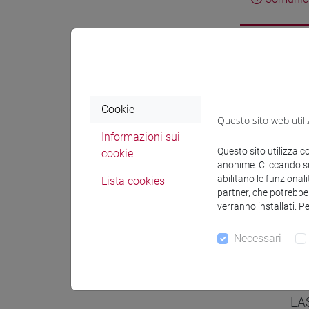
Didatti
Cookie
Didatt
Questo sito web utili
Informazioni sui
Questo sito utilizza c
cookie
anonime. Cliccando sul
INGE
abilitano le funzionali
Lista cookies
partner, che potrebber
LA
verranno installati. P
Necessari
INGE
LA