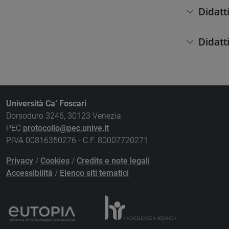
Didatt
Didatt
Università Ca’ Foscari
Dorsoduro 3246, 30123 Venezia
PEC
protocollo@pec.unive.it
P.IVA 00816350276 - C.F. 80007720271
Privacy
/
Cookies
/
Credits e note legali
Accessibilità
/
Elenco siti tematici