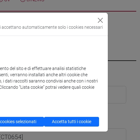
si accettano automaticamente solo i cookies necessari
to del sito e di effettuare analisi statistiche
enti, verranno installati anche altri cookie che
o, i dati raccolti saranno condivisi anche con i nostri
. Cliccando “Lista cookie” potrai vedere quali cookie
[CT0654]
 cookies selezionati
Accetta tutti i cookie
[CT0654]