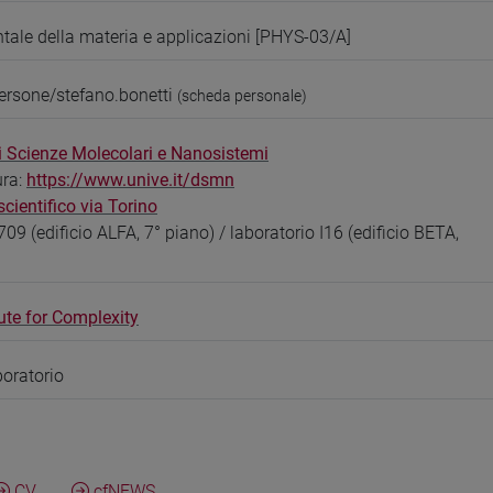
tale della materia e applicazioni [PHYS-03/A]
ersone/stefano.bonetti
(scheda personale)
i Scienze Molecolari e Nanosistemi
ura:
https://www.unive.it/dsmn
ientifico via Torino
709 (edificio ALFA, 7° piano) / laboratorio I16 (edificio BETA,
ute for Complexity
boratorio
CV
cfNEWS