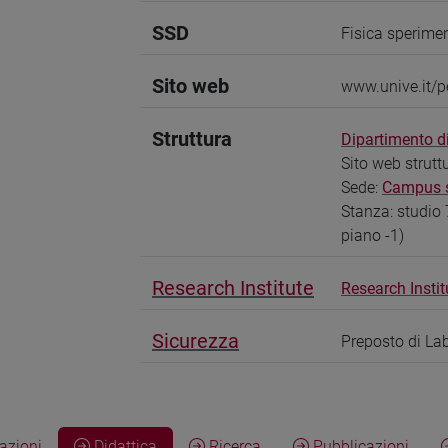
SSD
Fisica sperimen
Sito web
www.unive.it/p
Struttura
Dipartimento d
Sito web strutt
Sede:
Campus sc
Stanza: studio 
piano -1)
Research Institute
Research Instit
Sicurezza
Preposto di La
zioni
Didattica
Ricerca
Pubblicazioni