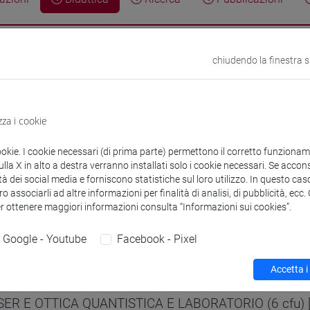
chiudendo la finestra 
ca anno corrente
ica a.a. 2026/2027
zza i cookie
ookie. I cookie necessari (di prima parte) permettono il corretto funzionamen
la X in alto a destra verranno installati solo i cookie necessari. Se accons
GNERIA FISICA [CT8]
Laurea
tà dei social media e forniscono statistiche sul loro utilizzo. In questo cas
o associarli ad altre informazioni per finalità di analisi, di pubblicità, ecc
SER E OTTICA QUANTISTICA E LABORATORIO (6 cfu) 
er ottenere maggiori informazioni consulta “Informazioni sui cookies”.
Google - Youtube
Facebook - Pixel
GNERIA FISICA [CTR8]
Laurea
Accetta i
SER E OTTICA QUANTISTICA E LABORATORIO (6 cfu) 