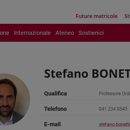
Future matricole
St
ione
Internazionale
Ateneo
Sostienici
Stefano BONET
Qualifica
Professore Ord
Telefono
041 234 8543
E-mail
stefano.bonett