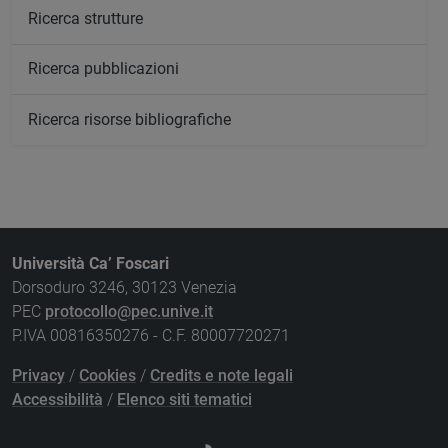
Ricerca strutture
Ricerca pubblicazioni
Ricerca risorse bibliografiche
Università Ca’ Foscari
Dorsoduro 3246, 30123 Venezia
PEC
protocollo@pec.unive.it
P.IVA 00816350276 - C.F. 80007720271
Privacy
/
Cookies
/
Credits e note legali
Accessibilità
/
Elenco siti tematici