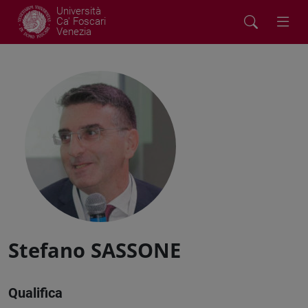
Università
Ca' Foscari
Venezia
Stefano SASSONE
Qualifica