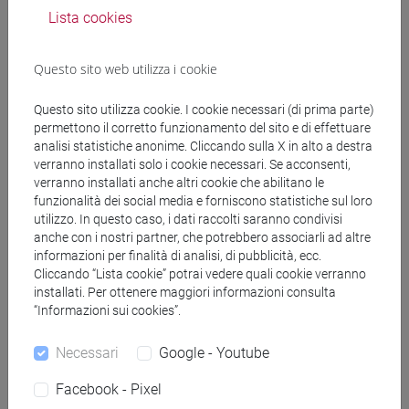
presso l'Università Ca' Foscari.
Lista cookies
Ricopre il ruolo di Direttore dell'Area Tecnica di Confindustria
Questo sito web utilizza i cookie
Cisambiente e Componente del Comitato Nazionale Albo
Gestori Ambientali presso il Ministero dell'Ambiente e della
Questo sito utilizza cookie. I cookie necessari (di prima parte)
Sicurezza Energetica
permettono il corretto funzionamento del sito e di effettuare
analisi statistiche anonime. Cliccando sulla X in alto a destra
E' Professore a contratto nel Master in Diritto ed Energia
verranno installati solo i cookie necessari. Se acconsenti,
dell’Ambiente presso l’Università di Teramo, Facoltà di
verranno installati anche altri cookie che abilitano le
funzionalità dei social media e forniscono statistiche sul loro
giurisprudenza.
utilizzo. In questo caso, i dati raccolti saranno condivisi
anche con i nostri partner, che potrebbero associarli ad altre
Come libero professionista, realizza attività di formazione,
informazioni per finalità di analisi, di pubblicità, ecc.
editoriale e pubblicistica sul tema della gestione dei rifiuti e
Cliccando “Lista cookie” potrai vedere quali cookie verranno
delle energie rinnovabili.
installati. Per ottenere maggiori informazioni consulta
“Informazioni sui cookies”.
È appassionato di Maratona su strada, pallavolo e
Necessari
Google - Youtube
pianoforte.
Facebook - Pixel