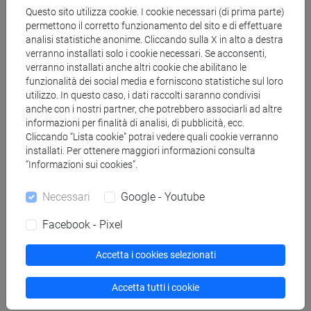
DELL'AFRICA MEDITERRANEA
Questo sito utilizza cookie. I cookie necessari (di prima parte)
[LMR20]
Laurea magistrale (DM270)
permettono il corretto funzionamento del sito e di effettuare
analisi statistiche anonime. Cliccando sulla X in alto a destra
verranno installati solo i cookie necessari. Se acconsenti,
DIDATTICA DELLA LINGUA CINESE
verranno installati anche altri cookie che abilitano le
(6 cfu) [LM016I]
funzionalità dei social media e forniscono statistiche sul loro
utilizzo. In questo caso, i dati raccolti saranno condivisi
anche con i nostri partner, che potrebbero associarli ad altre
LINGUISTICA CINESE (6 cfu)
informazioni per finalità di analisi, di pubblicità, ecc.
[LM7300]
Cliccando “Lista cookie” potrai vedere quali cookie verranno
installati. Per ottenere maggiori informazioni consulta
“Informazioni sui cookies”.
LINGUE, CULTURE E SOCIETÀ
Necessari
Google - Youtube
DELL'ASIA E DELL'AFRICA
Facebook - Pixel
MEDITERRANEA [LTR40]
Laurea
Accetta i cookies selezionati
LINGUA CINESE 1 MOD. 1 Cognomi
M-R (9 su 18 cfu) [LT006I]
Accetta tutti i cookie