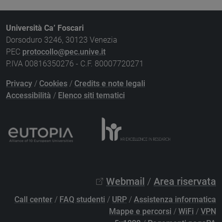
Università Ca’ Foscari
Dorsoduro 3246, 30123 Venezia
PEC
protocollo@pec.unive.it
P.IVA 00816350276 - C.F. 80007720271
Privacy
/
Cookies
/
Credits e note legali
Accessibilità
/
Elenco siti tematici
Webmail
/
Area riservata
Call center
/
FAQ studenti
/
URP
/
Assistenza informatica
Mappe e percorsi
/
WiFi
/
VPN