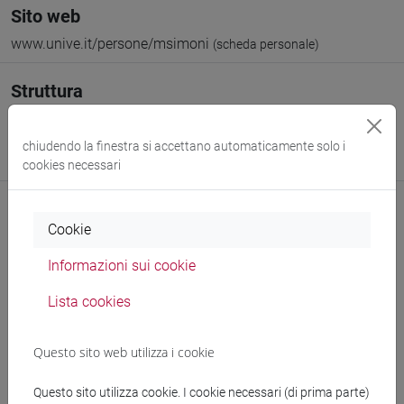
Sito web
www.unive.it/persone/msimoni
(scheda personale)
Struttura
Dipartimento di Studi sull'Asia e sull'Africa Mediterranea
Sito web struttura:
https://www.unive.it/dsaam
chiudendo la finestra si accettano automaticamente solo i
Sede:
Ca' Cappello
cookies necessari
Cookie
Comunicazioni
Informazioni sui cookie
Didattica
Lista cookies
Ricerca
Questo sito web utilizza i cookie
Pubblicazioni
Questo sito utilizza cookie. I cookie necessari (di prima parte)
CV