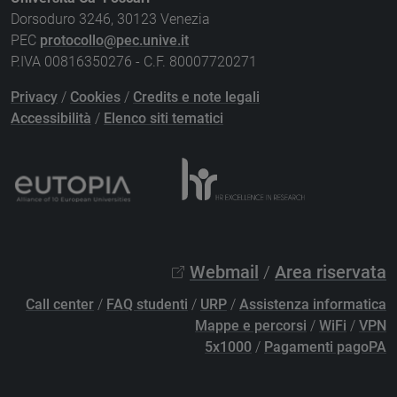
Dorsoduro 3246, 30123 Venezia
PEC
protocollo@pec.unive.it
P.IVA 00816350276 - C.F. 80007720271
Privacy
/
Cookies
/
Credits e note legali
Accessibilità
/
Elenco siti tematici
Webmail
/
Area riservata
Call center
/
FAQ studenti
/
URP
/
Assistenza informatica
Mappe e percorsi
/
WiFi
/
VPN
5x1000
/
Pagamenti pagoPA