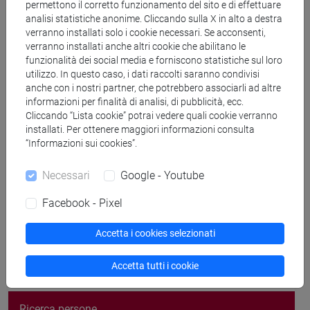
permettono il corretto funzionamento del sito e di effettuare
analisi statistiche anonime. Cliccando sulla X in alto a destra
verranno installati solo i cookie necessari. Se acconsenti,
verranno installati anche altri cookie che abilitano le
funzionalità dei social media e forniscono statistiche sul loro
Ricevimento
utilizzo. In questo caso, i dati raccolti saranno condivisi
anche con i nostri partner, che potrebbero associarli ad altre
I° semestre a.a. 2021/2022
informazioni per finalità di analisi, di pubblicità, ecc.
Cliccando “Lista cookie” potrai vedere quali cookie verranno
Il ricevimento si terrà on line, previo appuntamento
installati. Per ottenere maggiori informazioni consulta
“Informazioni sui cookies”.
email
Necessari
Google - Youtube
Facebook - Pixel
segui il feed
Accetta i cookies selezionati
Accetta tutti i cookie
Cerca nel sito
Ricerca persone