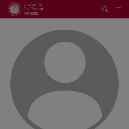
Università
Ca' Foscari
Venezia