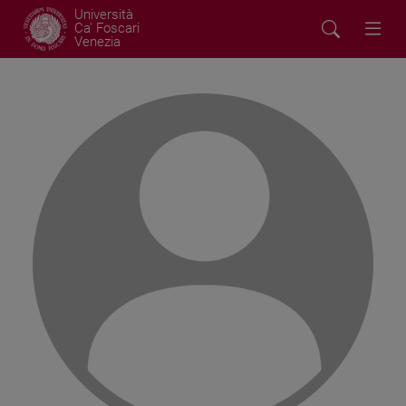
Università
Ca' Foscari
Venezia