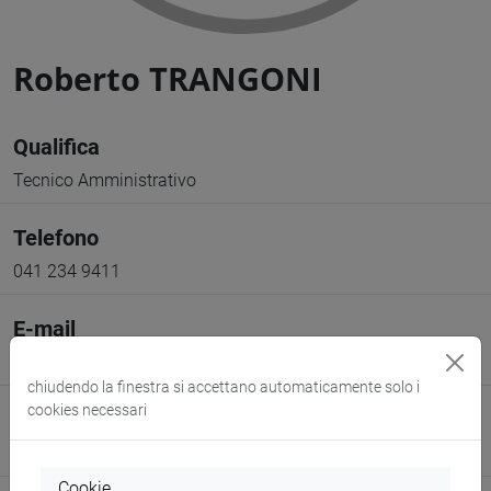
Roberto TRANGONI
Qualifica
Tecnico Amministrativo
Telefono
041 234 9411
E-mail
rtrangon@unive.it
chiudendo la finestra si accettano automaticamente solo i
cookies necessari
Sito web
www.unive.it/persone/rtrangon
(scheda personale)
Cookie