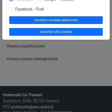
Ricerca aule
Facebook - Pixel
Accetta i cookies selezionati
Ricerca sedi
Accetta tutti i cookie
Ricerca strutture
Ricerca pubblicazioni
Ricerca risorse bibliografiche
Università Ca’ Foscari
Dorsoduro 3246, 30123 Venezia
PEC
protocollo@pec.unive.it