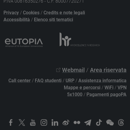
P.IVA 00816350276 - C.F. 80007720271
Privacy
/
Cookies
/
Credits e note legali
Accessibilità
/
Elenco siti tematici
Webmail
/
Area riservata
Call center
/
FAQ studenti
/
URP
/
Assistenza informatica
Mappe e percorsi
/
WiFi
/
VPN
5x1000
/
Pagamenti pagoPA