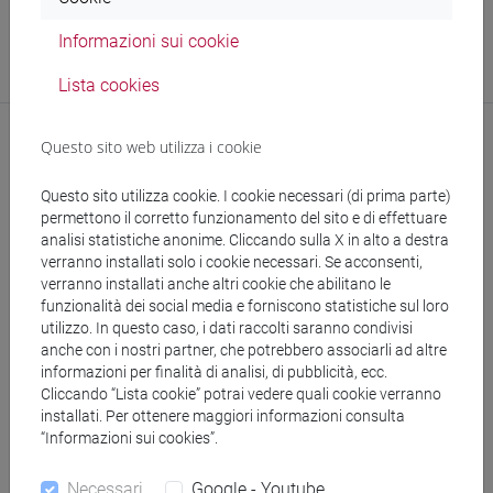
Struttura
Informazioni sui cookie
ASIE - Ufficio Servizi Ausiliari
Sede:
Ca' Bernardo
Lista cookies
Questo sito web utilizza i cookie
Questo sito utilizza cookie. I cookie necessari (di prima parte)
permettono il corretto funzionamento del sito e di effettuare
analisi statistiche anonime. Cliccando sulla X in alto a destra
verranno installati solo i cookie necessari. Se acconsenti,
verranno installati anche altri cookie che abilitano le
segui il feed
funzionalità dei social media e forniscono statistiche sul loro
utilizzo. In questo caso, i dati raccolti saranno condivisi
anche con i nostri partner, che potrebbero associarli ad altre
Cerca nel sito
informazioni per finalità di analisi, di pubblicità, ecc.
Cliccando “Lista cookie” potrai vedere quali cookie verranno
installati. Per ottenere maggiori informazioni consulta
Ricerca persone
“Informazioni sui cookies”.
Ricerca insegnamenti
Necessari
Google - Youtube