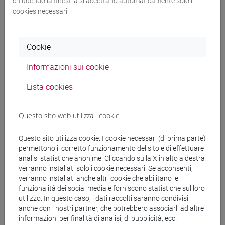
chiudendo la finestra si accettano automaticamente solo i
Dal 01.04.2019 Professore Associato di Economia
cookies necessari
Aziendale SSD Econ-06/A
Da 01.01.2004 a 31.03.2019 Ricercatore Universitario in
Cookie
Economia Aziendale
Informazioni sui cookie
Lista cookies
Istruzione:
Questo sito web utilizza i cookie
Dottorato di Ricerca in Organizzazione e Gestione delle
Questo sito utilizza cookie. I cookie necessari (di prima parte)
Imprese, Università degli Studi di Udine
permettono il corretto funzionamento del sito e di effettuare
analisi statistiche anonime. Cliccando sulla X in alto a destra
Laurea in Economia Aziendale (110 e lode) Università Ca’
verranno installati solo i cookie necessari. Se acconsenti,
Foscari Venezia
verranno installati anche altri cookie che abilitano le
funzionalità dei social media e forniscono statistiche sul loro
utilizzo. In questo caso, i dati raccolti saranno condivisi
anche con i nostri partner, che potrebbero associarli ad altre
informazioni per finalità di analisi, di pubblicità, ecc.