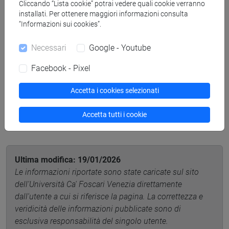
Aree di competenza:
Cliccando “Lista cookie” potrai vedere quali cookie verranno
installati. Per ottenere maggiori informazioni consulta
“Informazioni sui cookies”.
• Business planning
Necessari
Google - Youtube
• Controllo di gestione e Misurazione delle performance
Facebook - Pixel
• Analisi e valutazione aziendale
Accetta i cookies selezionati
• Analisi strategica e Supporto dell'innovazione
Accetta tutti i cookie
Ultima modifica: 19/01/2026
Le informazioni riportate sono state caricate sul sito
dell'Università Ca' Foscari Venezia direttamente
dall'utente a cui si riferisce la pagina. La correttezza e
veridicità delle informazioni pubblicate sono di
esclusiva responsabilità del singolo utente.