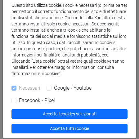
Ricevimento
Questo sito utilizza cookie. I cookie necessari (di prima parte)
permettono il corretto funzionamento del sito e di effettuare
Office Hours are held:
analisi statistiche anonime. Cliccando sulla X in alto a destra
verranno installati solo i cookie necessari. Se acconsenti,
(a) during a course time-span, 2 hours/week, as
verranno installati anche altri cookie che abilitano le
communicated through the moodle page of that course;
funzionalità dei social media e forniscono statistiche sul loro
(b) after the end of the course,
Wednesday 12:30 - 14:30,
utilizzo. In questo caso, i dati raccolti saranno condivisi
upon appointment
, in my office (San Giobbe, Building C2,
anche con i nostri partner, che potrebbero associarli ad altre
1st floor, room 120).Please, send me an email 24h prior, so
informazioni per finalità di analisi, di pubblicità, ecc.
Cliccando “Lista cookie” potrai vedere quali cookie verranno
that I can organize a schedule with students of different
installati. Per ottenere maggiori informazioni consulta
courses.
“Informazioni sui cookies”.
(c) Extra appointment are also possible for students having
classes at the time of office hours.
Necessari
Google - Youtube
Facebook - Pixel
Accetta i cookies selezionati
segui il feed
Accetta tutti i cookie