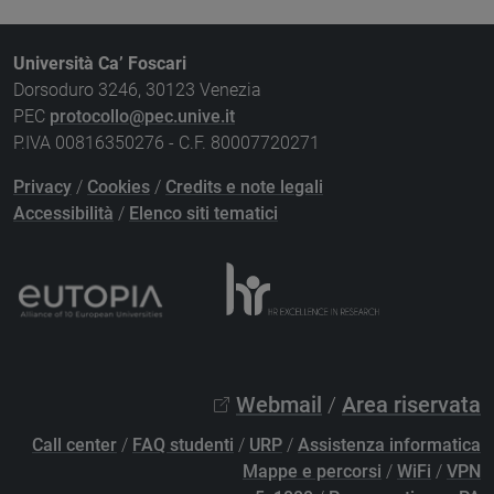
Università Ca’ Foscari
Dorsoduro 3246, 30123 Venezia
PEC
protocollo@pec.unive.it
P.IVA 00816350276 - C.F. 80007720271
Privacy
/
Cookies
/
Credits e note legali
Accessibilità
/
Elenco siti tematici
Webmail
/
Area riservata
Call center
/
FAQ studenti
/
URP
/
Assistenza informatica
Mappe e percorsi
/
WiFi
/
VPN