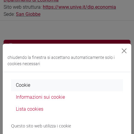
Sito web struttura:
https://www.unive.it/dip.economia
Sede:
San Giobbe
Comunicazioni
Didattica
chiudendo la finestra si accettano automaticamente solo i
cookies necessari
Ricerca
Pubblicazioni
Cookie
CV
Informazioni sui cookie
cfNEWS
Lista cookies
Questo sito web utilizza i cookie