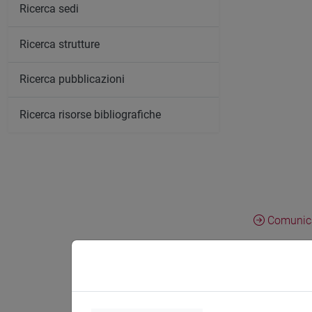
Ricerca sedi
Ricerca strutture
Ricerca pubblicazioni
Ricerca risorse bibliografiche
Comunica
Giorgio Fabbri
State of the A