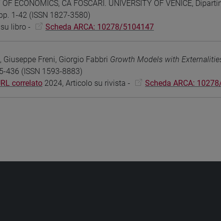
F ECONOMICS, CÀ FOSCARI. UNIVERSITY OF VENICE, Dipartimento
p. 1-42 (ISSN 1827-3580)
su libro -
Scheda ARCA: 10278/5104147
, Giuseppe Freni, Giorgio Fabbri
Growth Models with Externaliti
415-436 (ISSN 1593-8883)
RL correlato
2024, Articolo su rivista -
Scheda ARCA: 10278