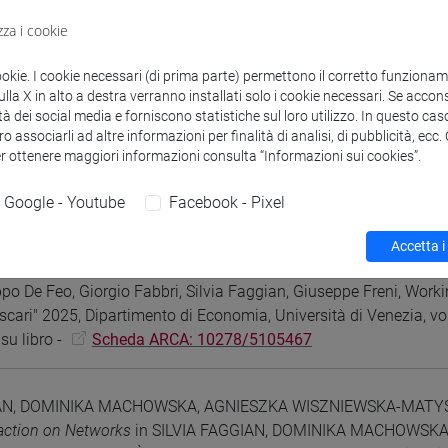
zza i cookie
RL correlato
2026, Articolo su rivista -
Scheda ARCA: 10278
ookie. I cookie necessari (di prima parte) permettono il corretto funzionamen
la X in alto a destra verranno installati solo i cookie necessari. Se accons
, Silvia Faggian, Salvatore Federico, Fausto Gozzi,
Optimal Contr
tà dei social media e forniscono statistiche sul loro utilizzo. In questo cas
rt and Perspectives
in Giorgio Fabbri, Silvia Faggian, Salvatore 
o associarli ad altre informazioni per finalità di analisi, di pubblicità, ecc
versity of Venice "Ca' Foscari" 2025, Dipartimento di Economia,
er ottenere maggiori informazioni consulta “Informazioni sui cookies”.
su libro -
Scheda ARCA: 10278/5102527
Google - Youtube
Facebook - Pixel
Accetta i
o; Fabbri, Giorgio; Faggian, Silvia; Freni, Giuseppe
Symmetric Equil
ippo De Feo, Giorgio Fabbri, Silvia Faggian, Giuseppe Freni, Wor
scari" 2025, Dipartimento di Economia, Università di Venezia, 
su libro -
Scheda ARCA: 10278/5105467
IAN, DOMINIKA MACHOWSKA, AGNIESZKA WISZNIEWSKA-MATY
action on Networks
in SILVIA FAGGIAN, DOMINIKA MACHOWSK