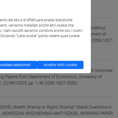
/5107987
to del sito e di effettuare analisi statistiche
enti, verranno installati anche altri cookie che
ol in Infinite Dimensional Spaces and Economic Modeling:
o, i dati raccolti saranno condivisi anche con i nostri
Federico, Fausto Gozzi, Working Papers from Department of
. Cliccando “Lista cookie” potrai vedere quali cookie
 Università di Venezia, vol. 16/WP/2025, pp. 1-66 (ISSN 1827-
 cookies selezionati
Accetta tutti i cookie
ibria in Spatially Distributed Extraction Games with Nonlinear
king Papers from Department of Economics, University of
vol. 22/WP/2025, pp. 1-38 (ISSN 1827-3580)
SZKIEL
Wealth Sharing or Rights Sharing? Stable Coalitions in
A, AGNIESZKA WISZNIEWSKA-MATYSZKIEL, WORKING PAPER-