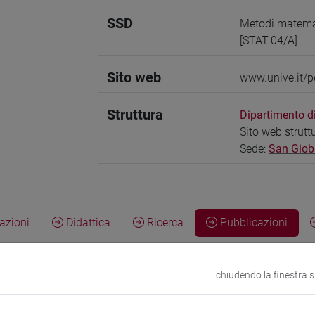
SSD
Metodi matemati
[STAT-04/A]
Sito web
www.unive.it/
Struttura
Dipartimento 
Sito web strutt
Sede:
San Giob
zioni
Didattica
Ricerca
Pubblicazioni
chiudendo la finestra 
; Silvia Faggian; Salvatore Federico; Fausto Gozzi.
Optimal Contr
rt and Perspectives
in MATHEMATICAL MODELS AND METHODS IN A