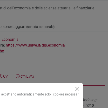
ci dell'economia e delle scienze attuariali e finanziarie
persone/faggian
(scheda personale)
di Economia
ura:
https://www.unive.it/dip.economia
be
CV
cfNEWS
si accettano automaticamente solo i cookies necessari
ol in Infinite Dimensional Spaces and Economic Modeling:
PPLIED SCIENCES, vol. 36, pp. 941-1017 (ISSN 0218-