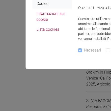
2025)
Cookie
Questo sito web utili
DOI
-
U
Informazioni sui
Questo sito utilizza c
cookie
anonime. Cliccando sul
Giorgio Fabbri
abilitano le funzionali
Lista cookies
State of the A
partner, che potrebber
Economics, Uni
verranno installati. P
3580)
2025, Articolo 
Necessari
De Feo, Filipp
Growth
in Fil
Venice "Ca' Fo
2025, Articolo 
SILVIA FAGG
Resource Extr