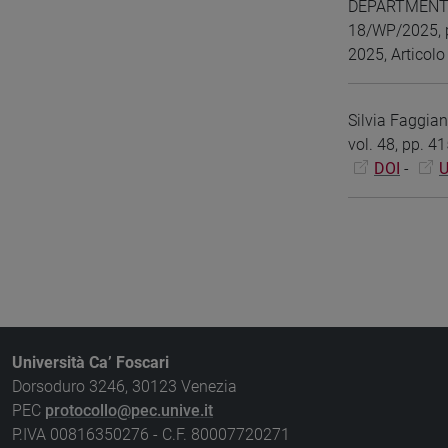
DEPARTMENT O
18/WP/2025, p
2025, Articolo 
Silvia Faggian
vol. 48, pp. 
DOI
-
U
Università Ca’ Foscari
Dorsoduro 3246, 30123 Venezia
PEC
protocollo@pec.unive.it
P.IVA 00816350276 - C.F. 80007720271