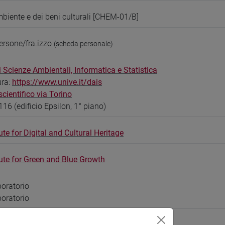
biente e dei beni culturali [CHEM-01/B]
ersone/fra.izzo
(scheda personale)
 Scienze Ambientali, Informatica e Statistica
ura:
https://www.unive.it/dais
ientifico via Torino
116 (edificio Epsilon, 1° piano)
ute for Digital and Cultural Heritage
tute for Green and Blue Growth
boratorio
boratorio