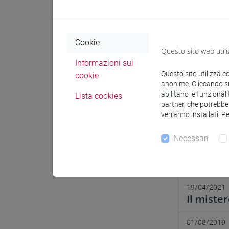
Comunica
Cookie
Questo sito web utili
Informazioni sui
Questo sito utilizza c
cookie
12/12/2024
anonime. Cliccando sul
A studia
abilitano le funzionali
Lista cookies
partner, che potrebber
verranno installati. P
29/05/2024
Salvagua
Necessari
04/12/2023
Scoperto
19/04/2021
Il miste
01/08/2019