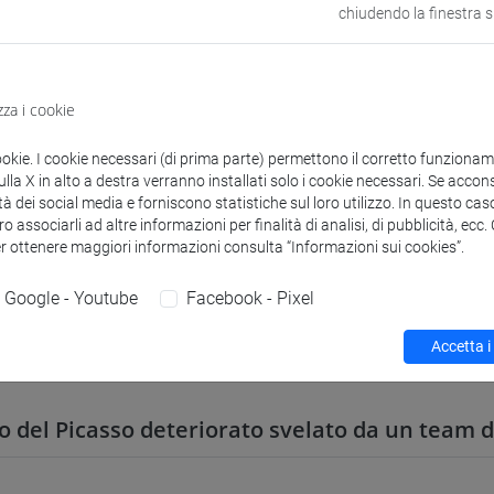
chiudendo la finestra 
zioni
Didattica
Ricerca
Pubblicazioni
zza i cookie
ookie. I cookie necessari (di prima parte) permettono il corretto funzionamen
la X in alto a destra verranno installati solo i cookie necessari. Se accons
re la street art: il laboratorio outdoor di Cons
tà dei social media e forniscono statistiche sul loro utilizzo. In questo cas
o associarli ad altre informazioni per finalità di analisi, di pubblicità, ecc
er ottenere maggiori informazioni consulta “Informazioni sui cookies”.
rdare la Street Art: accordo tra Ca' Foscari e 
Google - Youtube
Facebook - Pixel
Accetta i
 il "giallo" del colore usato da Miró, sbiadito 
ro del Picasso deteriorato svelato da un team d