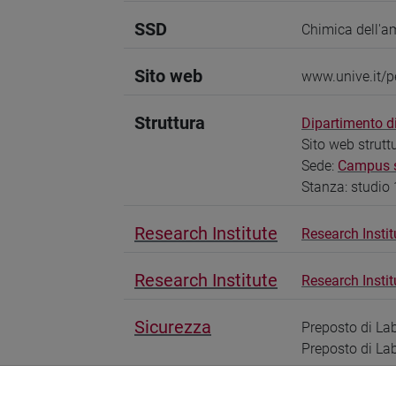
SSD
Chimica dell'am
Sito web
www.unive.it/p
Struttura
Dipartimento di
Sito web strutt
Sede:
Campus sc
Stanza: studio 
Research Institute
Research Instit
Research Institute
Research Insti
Sicurezza
Preposto di La
Preposto di La