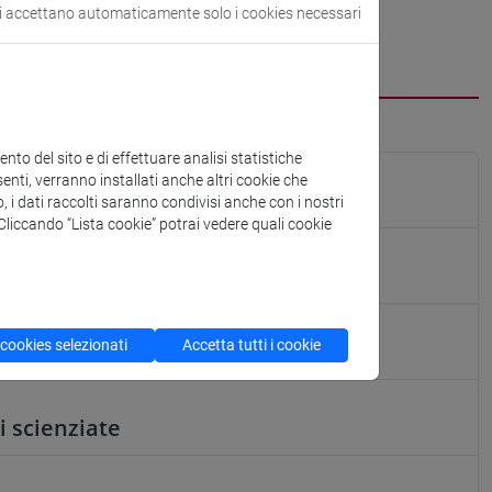
si accettano automaticamente solo i cookies necessari
cfNEWS
to del sito e di effettuare analisi statistiche
enti, verranno installati anche altri cookie che
ervation Science
o, i dati raccolti saranno condivisi anche con i nostri
. Cliccando “Lista cookie” potrai vedere quali cookie
the Wallà
 cookies selezionati
Accetta tutti i cookie
in mezzo secolo
i scienziate