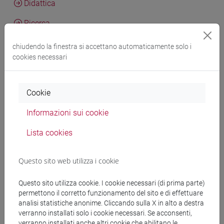
Didattica
Ricerca
Pubblicazioni
chiudendo la finestra si accettano automaticamente solo i
cookies necessari
CV
cfNEWS
Cookie
Informazioni sui cookie
Laura De Giorgi
Tuning to Socialist China: The Perception of
Lista cookies
Maoist Soundscapes in Cold War's Italy Travelogs
, China
Sounds Across Borders. Migration, Mobility and Modernity,
Questo sito web utilizza i cookie
Hong KOng, The Chinese University of Hong Kong Press, pp.
357-384 (ISBN 9789882373860)
Questo sito utilizza cookie. I cookie necessari (di prima parte)
-
URL correlato
2026, Articolo su libro -
Scheda
permettono il corretto funzionamento del sito e di effettuare
analisi statistiche anonime. Cliccando sulla X in alto a destra
ARCA: 10278/5120549
verranno installati solo i cookie necessari. Se acconsenti,
verranno installati anche altri cookie che abilitano le