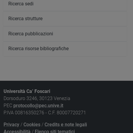
Ricerca sedi
Ricerca strutture
Ricerca pubblicazioni
Ricerca risorse bibliografiche
Università Ca’ Foscari
Dorsoduro 3246, 30123 Venezia
PEC
protocollo@pec.unive.it
P.IVA 00816350276 - C.F. 80007720271
Privacy
/
Cookies
/
Credits e note legali
Accessibilità
/
Elenco siti tematici