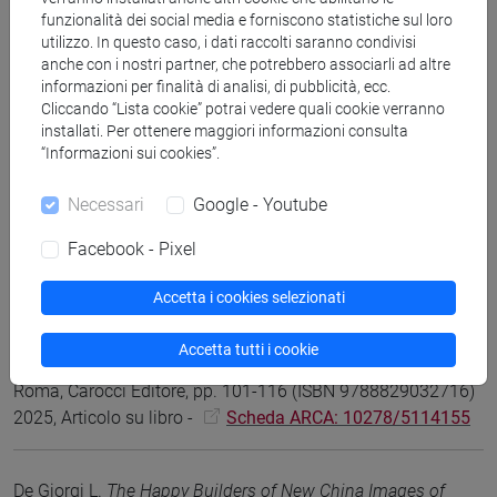
funzionalità dei social media e forniscono statistiche sul loro
Giuseppe Regis, Gilda Zazzara, Laura De Giorgi
Diario cinese
utilizzo. In questo caso, i dati raccolti saranno condivisi
1957-1961
, 10.30687/978-88-6969-958-0, Edizioni Ca'
anche con i nostri partner, che potrebbero associarli ad altre
Foscari (ISSN 2610-9042)
informazioni per finalità di analisi, di pubblicità, ecc.
-
URL correlato
2025, Pubblicazione di fonti inedite -
Cliccando “Lista cookie” potrai vedere quali cookie verranno
installati. Per ottenere maggiori informazioni consulta
Scheda ARCA: 10278/5106887
“Informazioni sui cookies”.
Necessari
Google - Youtube
Laura De Giorgi
Alla ricerca delle radici: la storia a Taiwan e di
Taiwan fra politica e storiografia
in PASSATO E PRESENTE,
Facebook - Pixel
vol. 125, pp. 60-73 (ISSN 1120-0650)
2025, Articolo su rivista -
Scheda ARCA: 10278/5101688
Accetta i cookies selezionati
Accetta tutti i cookie
Laura De Giorgi
Radio
, Media cinesi. Fonti, metodi, analisi,
Roma, Carocci Editore, pp. 101-116 (ISBN 9788829032716)
2025, Articolo su libro -
Scheda ARCA: 10278/5114155
De Giorgi L.
The Happy Builders of New China Images of