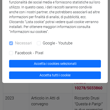
funzionalità dei social media e forniscono statistiche sul loro
della parola»
utilizzo. In questo caso, i dati raccolti saranno condivisi
Studi di
anche con i nostri partner, che potrebbero associarli ad altre
informazioni per finalità di analisi, di pubblicità, ecc.
italianistica in
Cliccando “Lista cookie” potrai vedere quali cookie verranno
memoria di
installati. Per ottenere maggiori informazioni consulta
Attilio Bettinzoli a
“Informazioni sui cookies”.
cura di Valerio
Vianello e Alberto
Necessari
Google - Youtube
Zava, Venezia,
Edizioni Ca'
Facebook - Pixel
Foscari, pp. 66-
Accetta i cookies selezionati
82 (ISBN 978-88-
6969-652-7)
Accetta tutti i cookie
-
Scheda
ARCA:
10278/5033860
2023
Articolo in Atti di
Riccardo Drusi
convegno
"Questa è Parigi"
in due esemplari