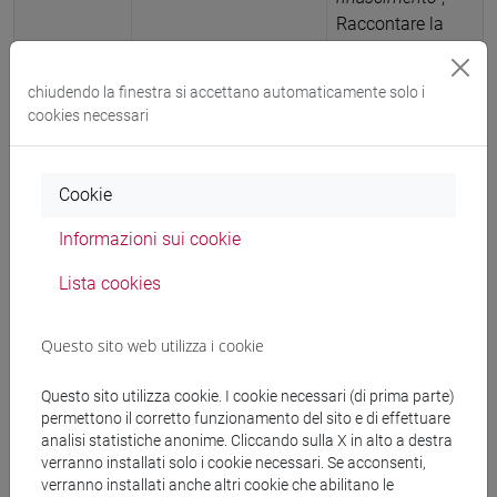
Raccontare la
peste. Atti del
convegno La
chiudendo la finestra si accettano automaticamente solo i
peste e la
cookies necessari
letteratura, 5
ottobre 2022,
Venezia,
Cookie
Marcianum
Press, pp. 45-76
Informazioni sui cookie
(ISBN 978-88-
Lista cookies
6512-958-6)
-
Scheda
ARCA:
Questo sito web utilizza i cookie
10278/5076326
Questo sito utilizza cookie. I cookie necessari (di prima parte)
2023
Articolo su libro
Riccardo Drusi
permettono il corretto funzionamento del sito e di effettuare
analisi statistiche anonime. Cliccando sulla X in alto a destra
Poliziano, Albiera,
verranno installati solo i cookie necessari. Se acconsenti,
la febbre e i leoni
verranno installati anche altri cookie che abilitano le
, «L’umanesimo