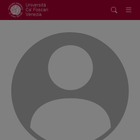
Università
Ca' Foscari
Venezia