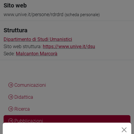
Sito web
www.unive.it/persone/rdrdrd
(scheda personale)
Struttura
Dipartimento di Studi Umanistici
Sito web struttura:
https://www.unive.it/dsu
Sede:
Malcanton Marcorà
Comunicazioni
Didattica
Ricerca
Pubblicazioni
CV