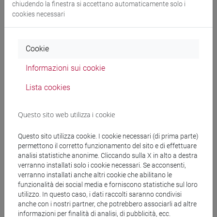
chiudendo la finestra si accettano automaticamente solo i
cookies necessari
Riccardo Drusi
Appunti sul registro pastorale nell’opera di
Cookie
Gaspara Stampa
in RIVISTA DI LETTERATURA ITALIANA, vol.
Informazioni sui cookie
XLI, pp. 33-50 (ISSN 1724-0638)
2024, Articolo su rivista -
Scheda ARCA: 10278/5053640
Lista cookies
Riccardo Drusi
Gerolamo Parabosco novellatore e alcuni
Questo sito web utilizza i cookie
aspetti della cultura italiana del suo tempo
in GENERI, vol. 2,
pp. 69-98 (ISSN 2974-9417)
Questo sito utilizza cookie. I cookie necessari (di prima parte)
permettono il corretto funzionamento del sito e di effettuare
2024, Articolo su rivista -
Scheda ARCA: 10278/5103990
analisi statistiche anonime. Cliccando sulla X in alto a destra
verranno installati solo i cookie necessari. Se acconsenti,
verranno installati anche altri cookie che abilitano le
Riccardo Drusi
Versi quattrocenteschi per un podestà
funzionalità dei social media e forniscono statistiche sul loro
fiorentino
, "El dolce tempo ancor tutti ci invita". Per Tiziano
utilizzo. In questo caso, i dati raccolti saranno condivisi
ZAnato, Firenze, Franco Cesati, pp. 93-99 (ISBN 979-12-
anche con i nostri partner, che potrebbero associarli ad altre
informazioni per finalità di analisi, di pubblicità, ecc.
5496-123-0)