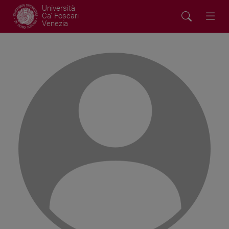
Università
Ca' Foscari
Venezia