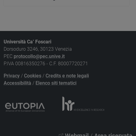
Università Ca’ Foscari
Dorsoduro 3246, 30123 Venezia
PEC
protocollo@pec.unive.it
P.IVA 00816350276 - C.F. 80007720271
Privacy
/
Cookies
/
Credits e note legali
Accessibilità
/
Elenco siti tematici
Webmail
/
Area riservata