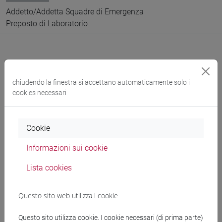
Addetto/Addetta Squadre di Emergenza
Preposto di Laboratorio
Didattica
chiudendo la finestra si accettano automaticamente solo i
cookies necessari
Ricerca
Pubblicazioni
Cookie
CV
Informazioni sui cookie
Lista cookies
Didattica anno corrente
Questo sito web utilizza i cookie
Questo sito utilizza cookie. I cookie necessari (di prima parte)
Non ci sono insegnamenti per l'anno accademico