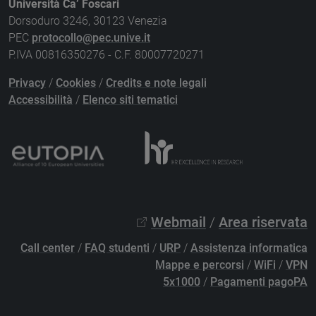
Università Ca’ Foscari
Dorsoduro 3246, 30123 Venezia
PEC
protocollo@pec.unive.it
P.IVA 00816350276 - C.F. 80007720271
Privacy
/
Cookies
/
Credits e note legali
Accessibilità
/
Elenco siti tematici
Webmail
/
Area riservata
Call center
/
FAQ studenti
/
URP
/
Assistenza informatica
Mappe e percorsi
/
WiFi
/
VPN
5x1000
/
Pagamenti pagoPA