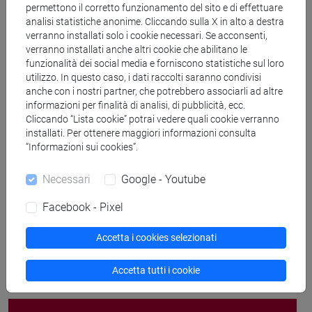
permettono il corretto funzionamento del sito e di effettuare
attuale
analisi statistiche anonime. Cliccando sulla X in alto a destra
verranno installati solo i cookie necessari. Se acconsenti,
verranno installati anche altri cookie che abilitano le
Didattica anni precedenti
funzionalità dei social media e forniscono statistiche sul loro
utilizzo. In questo caso, i dati raccolti saranno condivisi
anche con i nostri partner, che potrebbero associarli ad altre
Didattica a.a. 2024/2025
informazioni per finalità di analisi, di pubblicità, ecc.
Cliccando “Lista cookie” potrai vedere quali cookie verranno
installati. Per ottenere maggiori informazioni consulta
Didattica a.a. 2023/2024
“Informazioni sui cookies”.
Necessari
Google - Youtube
Didattica a.a. 2022/2023
Facebook - Pixel
Didattica a.a. 2021/2022
Accetta i cookies selezionati
Accetta tutti i cookie
Cerca nel sito