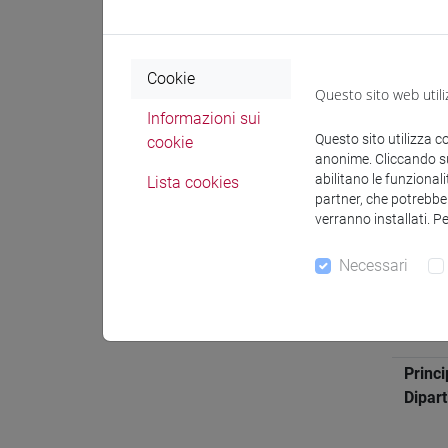
Attivit
Cookie
Inform
Questo sito web utili
Informazioni sui
Questo sito utilizza c
cookie
Settor
anonime. Cliccando sul
abilitano le funzionali
Lista cookies
affine
partner, che potrebber
verranno installati. P
Aree g
preva
Necessari
ricerc
Lingu
Princi
Dipar