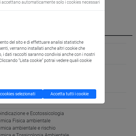
si accettano automaticamente solo i cookies necessari
to del sito e di effettuare analisi statistiche
 DEI BENI CULTURALI [CHIM/12]
enti, verranno installati anche altri cookie che
o, i dati raccolti saranno condivisi anche con i nostri
. Cliccando “Lista cookie” potrai vedere quali cookie
 cookies selezionati
Accetta tutti i cookie
)
indicazione e Ecotossicologia
mica Fisica ambientale
mica ambientale e rischio
mica e Tossicologia Ambientale