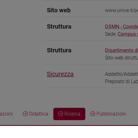
Sito web
www.unive.it/
Struttura
DSMN - Coordi
Sede:
Campus sc
Struttura
Dipartimento d
Sito web strutt
Sicurezza
Addetto/Addet
Preposto di La
zioni
Didattica
Ricerca
Pubblicazioni