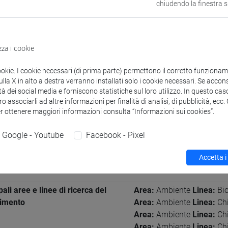
chiudendo la finestra 
à e competenze di ricerca
azioni generali
zza i cookie
ookie. I cookie necessari (di prima parte) permettono il corretto funzionamen
e Scientifico Disciplinare (SSD)
CHIMICA DELL'AMBIENTE E
la X in alto a destra verranno installati solo i cookie necessari. Se accons
tà dei social media e forniscono statistiche sul loro utilizzo. In questo cas
o associarli ad altre informazioni per finalità di analisi, di pubblicità, ecc
er ottenere maggiori informazioni consulta “Informazioni sui cookies”.
eografiche in cui si applica
Regionale
lentemente l'esperienza di
Google - Youtube
Facebook - Pixel
a
Accetta i
e conosciute
(scritto: base parlato: base
pali aree e linee di ricerca del
Area:
Ambiente
Linea:
Bio
timento
Area:
Ambiente
Linea:
Chi
Area:
Ambiente
Linea:
Chi
Area:
Ambiente
Linea:
Chi