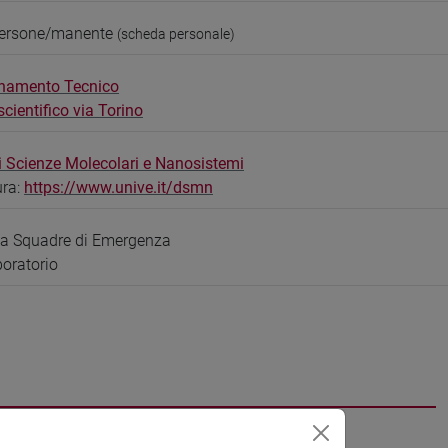
persone/manente
(scheda personale)
namento Tecnico
ientifico via Torino
i Scienze Molecolari e Nanosistemi
ura:
https://www.unive.it/dsmn
ta Squadre di Emergenza
boratorio