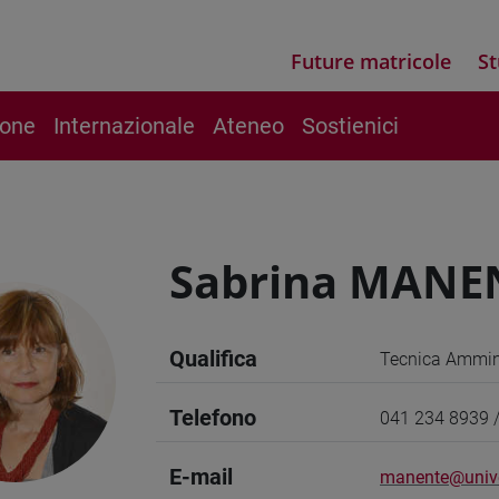
Future matricole
St
ione
Internazionale
Ateneo
Sostienici
Sabrina MANE
Qualifica
Tecnica Ammini
Telefono
041 234 8939 
E-mail
manente@unive