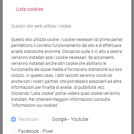
DOI
2026, Articolo su rivista -
Scheda ARCA:
10278/5121647
Lista cookies
Questo sito web utilizza i cookie
Bosi, Sofia; Raffaetà, Alessandra; Simeoni, Marta; Bobchev,
Nikola; Berov, Dimitar; Barbanti, Andrea; Menegon, Stefano
Questo sito utilizza cookie. I cookie necessari (di prima parte)
PMAR: A Lagrangian approach to the modelling of
permettono il corretto funzionamento del sito e di effettuare
anthropogenic pressures for marine management
in
analisi statistiche anonime. Cliccando sulla X in alto a destra
ENVIRONMENTAL MODELLING & SOFTWARE, vol. 197 (ISSN
verranno installati solo i cookie necessari. Se acconsenti,
verranno installati anche altri cookie che abilitano le
1364-8152)
funzionalità dei social media e forniscono statistiche sul loro
DOI
-
URL correlato
2026, Articolo su rivista -
utilizzo. In questo caso, i dati raccolti saranno condivisi
Scheda ARCA: 10278/5121661
anche con i nostri partner, che potrebbero associarli ad altre
informazioni per finalità di analisi, di pubblicità, ecc.
Cliccando “Lista cookie” potrai vedere quali cookie verranno
Linciano, Sara; Mazzocato, Ylenia; Romanyuk, Zhanna;
installati. Per ottenere maggiori informazioni consulta
Vascon, Filippo; Farrera-Soler, Lluc; Will, Edward; Xing, Yuyu;
“Informazioni sui cookies”.
Chen, Shiyu; Kumada, Yoichi; Simeoni, Marta; Scarso,
Necessari
Google - Youtube
Alessandro; Cendron, Laura; Heinis, Christian; Angelini,
Alessandro
Screening macrocyclic peptide libraries by yeast
Facebook - Pixel