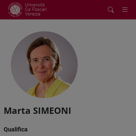
Università
Ca' Foscari
Venezia
Marta SIMEONI
Qualifica