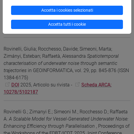
display allows control of selection process and affinity
ranking
in NATURE COMMUNICATIONS, vol. 16 (ISSN 2041-
Accetta i cookies selezionati
1723)
DOI
2025, Articolo su rivista -
Scheda ARCA:
Accetta tutti i cookie
10278/5098132
Rovinelli, Giulia; Rocchesso, Davide; Simeoni, Marta;
Zimányi, Esteban; Raffaetà, Alessandra
Spatiotemporal
characterisation of underwater noise through semantic
trajectories
in GEOINFORMATICA, vol. 29, pp. 845-876 (ISSN
1384-6175)
DOI
2025, Articolo su rivista -
Scheda ARCA:
10278/5102187
Rovinelli G.; Zimanyi E.; Simeoni M.; Rocchesso D.; Raffaeta
A.
A Scalable Model for Vessel-Generated Underwater Noise:
Enhancing Efficiency through Parallelisation
, Proceedings of
the Workshops of the EDBT/ICDT 2025 Joint Conference,