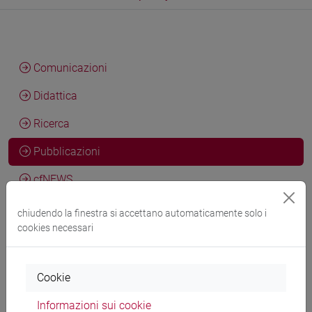
Comunicazioni
Didattica
Ricerca
Pubblicazioni
cfNEWS
chiudendo la finestra si accettano automaticamente solo i
cookies necessari
Giulia Rovinelli, Esteban Zimányi, Marta Simeoni, Davide
Rocchesso, Alessandra Raffaetà
A scalable AIS-based model
Cookie
for vessel-generated underwater noise
in GEOINFORMATICA,
vol. 30 (ISSN 1573-7624)
Informazioni sui cookie