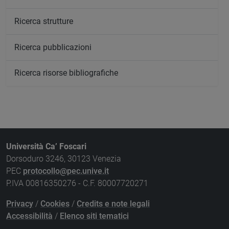
Ricerca strutture
Ricerca pubblicazioni
Ricerca risorse bibliografiche
Università Ca’ Foscari
Dorsoduro 3246, 30123 Venezia
PEC
protocollo@pec.unive.it
P.IVA 00816350276 - C.F. 80007720271
Privacy
/
Cookies
/
Credits e note legali
Accessibilità
/
Elenco siti tematici