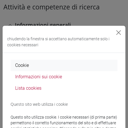
Attività e competenze di ricerca
Informazioni generali
chiudendo la finestra si accettano automaticamente solo i
cookies necessari
Settore Scientifico Disciplinare (SSD) di
afferenza
Filosofia morale [PHIL-03/A]
Cookie
Settore Scientifico Disciplinare (SSD) affine
Informazioni sui cookie
FILOSOFIA MORALE [M-FIL/03]
Lista cookies
Aree geografiche in cui si applica
Questo sito web utilizza i cookie
prevalentemente l'esperienza di ricerca
Internazionale: Europa
Questo sito utilizza cookie. I cookie necessari (di prima parte)
permettono il corretto funzionamento del sito e di effettuare