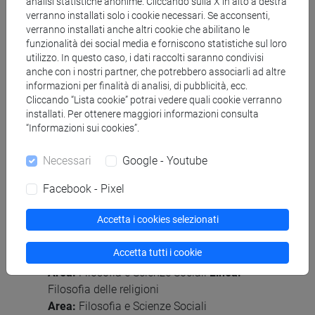
analisi statistiche anonime. Cliccando sulla X in alto a destra
Lingue conosciute
verranno installati solo i cookie necessari. Se acconsenti,
inglese
(scritto: base parlato: base)
verranno installati anche altri cookie che abilitano le
francese
(scritto: base parlato: base)
funzionalità dei social media e forniscono statistiche sul loro
utilizzo. In questo caso, i dati raccolti saranno condivisi
anche con i nostri partner, che potrebbero associarli ad altre
Partecipazione a comitati editoriali di
informazioni per finalità di analisi, di pubblicità, ecc.
riviste/collane scientifiche
Cliccando “Lista cookie” potrai vedere quali cookie verranno
Direttrice di NotaBene. Quaderni di Studi
installati. Per ottenere maggiori informazioni consulta
“Informazioni sui cookies”.
kierkegaardiani.
Direttrice, assieme al Prof. Roberto Garaventa,
Necessari
Google - Youtube
della collana "Studi kierkegaardiani" della casa
edtrice Orthotes
Facebook - Pixel
Principali aree e linee di ricerca del
Accetta i cookies selezionati
Dipartimento
Accetta tutti i cookie
Area:
Filosofia e Scienze Sociali
Linea:
Etica
Area:
Filosofia e Scienze Sociali
Linea:
Filosofia delle religioni
Area:
Filosofia e Scienze Sociali