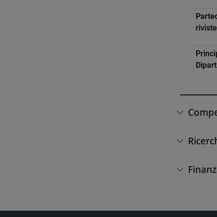
Partec
rivist
Princi
Dipar
Compet
Ricerc
Finanz