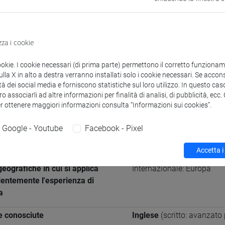
zioni
Didattica
Ricerca
Pubblicazioni
zza i cookie
à e competenze di ricerca
ookie. I cookie necessari (di prima parte) permettono il corretto funzionamen
la X in alto a destra verranno installati solo i cookie necessari. Se accons
tà dei social media e forniscono statistiche sul loro utilizzo. In questo cas
azioni generali
o associarli ad altre informazioni per finalità di analisi, di pubblicità, ecc
er ottenere maggiori informazioni consulta “Informazioni sui cookies”.
Google - Youtube
Facebook - Pixel
e Scientifico Disciplinare (SSD)
Economia e gestione dell
erenza
Accetta i
eografiche in cui si applica
Internazionale: Europa
lentemente l'esperienza di
a
e conosciute
Inglese
(scritto: avanzato