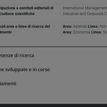
ipazione a comitati editoriali di
International Management
e/collane scientifiche
Industrial and Corporate 
pali aree e linee di ricerca del
Area:
Azienda
Linea:
Not-f
timento
Area:
Economia
Linea:
Si
enze di ricerca
he sviluppate e in corso
iamenti