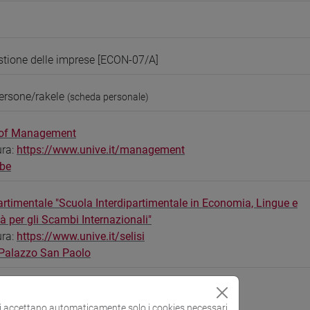
tione delle imprese [ECON-07/A]
ersone/rakele
(scheda personale)
 of Management
ura:
https://www.unive.it/management
be
artimentale "Scuola Interdipartimentale in Economia, Lingue e
tà per gli Scambi Internazionali"
ura:
https://www.unive.it/selisi
 Palazzo San Paolo
si accettano automaticamente solo i cookies necessari