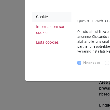
Comunica
Cookie
Questo sito web utili
Informazioni sui
Attivit
Questo sito utilizza c
cookie
anonime. Cliccando sul
abilitano le funzionali
Lista cookies
Inform
partner, che potrebber
verranno installati. P
Necessari
Settor
di aff
Aree g
preva
ricerc
Lingu