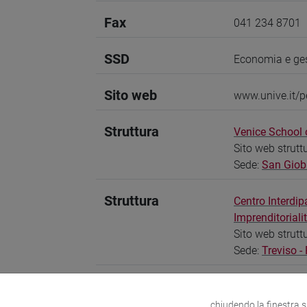
Fax
041 234 8701
SSD
Economia e ges
Sito web
www.unive.it/p
Struttura
Venice School
Sito web strutt
Sede:
San Giob
Struttura
Centro Interdip
Imprenditoriali
Sito web strutt
Sede:
Treviso -
chiudendo la finestra 