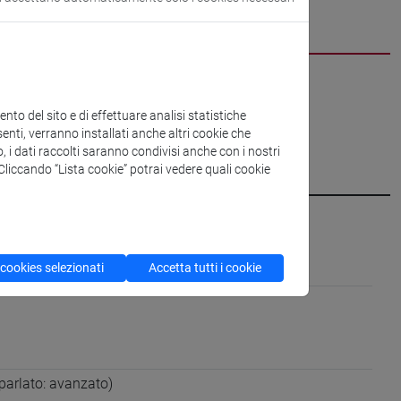
CV
cfNEWS
to del sito e di effettuare analisi statistiche
enti, verranno installati anche altri cookie che
o, i dati raccolti saranno condivisi anche con i nostri
. Cliccando “Lista cookie” potrai vedere quali cookie
e imprese [ECON-07/A]
 cookies selezionati
Accetta tutti i cookie
 parlato: avanzato)