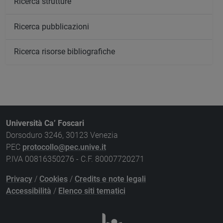
Ricerca strutture
Ricerca pubblicazioni
Ricerca risorse bibliografiche
Università Ca’ Foscari
Dorsoduro 3246, 30123 Venezia
PEC
protocollo@pec.unive.it
P.IVA 00816350276 - C.F. 80007720271
Privacy
/
Cookies
/
Credits e note legali
Accessibilità
/
Elenco siti tematici