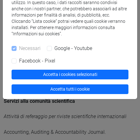
utilizzo. In questo caso, i dati raccolti saranno condivisi
Progetto PRIN 2022 “Fostering a Sustainability Mindset:
anche con i nostri partner, che potrebbero associarli ad altre
informazioni per finalità di analisi, di pubblicità, ecc.
How Non-Financial Disclosure and Corporate Risk
Cliccando “Lista cookie” potrai vedere quali cookie verranno
Assessment May Drive ESG Value Creation”, 2022–2025.
installati. Per ottenere maggiori informazioni consulta
“Informazioni sui cookies”.
Progetto europeo “Green Aquaculture Intensification in
Europe” (GAIN), 2021.
Necessari
Google - Youtube
Facebook - Pixel
Progetto di ricerca sull’informativa contabile di ENI,
Fondazione Giangiacomo Feltrinelli, 2020–2022.
Accetta i cookies selezionati
Accetta tutti i cookie
Servizi alla comunità scientifica
Attività di referaggio per riviste scientifiche internazionali
Accounting, Auditing & Accountability Journal.