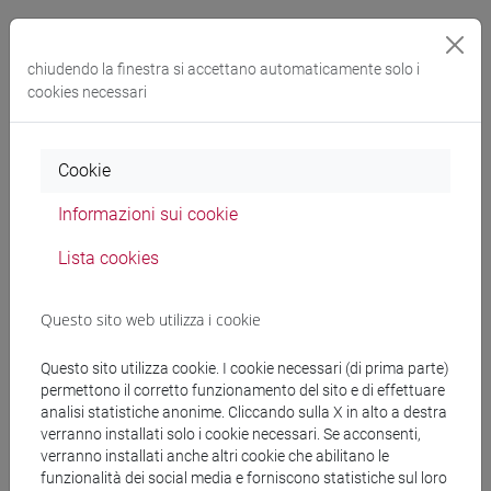
Coordinatrice del ciclo seminariale di Dottorato
“Foundations of Management Thought”, 2025–2026.
chiudendo la finestra si accettano automaticamente solo i
cookies necessari
Attività didattica nei corsi di laurea triennale e magistrale
negli ambiti dell’economia aziendale, del bilancio, dei
Cookie
principi contabili e della rendicontazione di sostenibilità, dal
2009.
Informazioni sui cookie
Coordinatrice del progetto didattico innovativo “Experior”,
Lista cookies
2021–2022.
Questo sito web utilizza i cookie
Questo sito utilizza cookie. I cookie necessari (di prima parte)
Progetti di ricerca e finanziamenti
permettono il corretto funzionamento del sito e di effettuare
analisi statistiche anonime. Cliccando sulla X in alto a destra
verranno installati solo i cookie necessari. Se acconsenti,
Osservatorio CSRD, Sustainability Lab, Venice School of
verranno installati anche altri cookie che abilitano le
Management, dal 2024.
funzionalità dei social media e forniscono statistiche sul loro