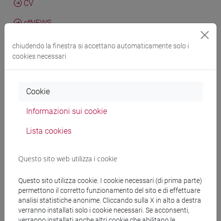
CV
cfNEWS
chiudendo la finestra si accettano automaticamente solo i
cookies necessari
Marisa Agostini, Ferdinando Di Carlo, Sara Giovanna Mauro
Integrated reporting in the public sector: an exploratory
Cookie
analysis of public value disclosure
in JOURNAL OF PUBLIC
BUDGETING, ACCOUNTING AND FINANCIAL MANAGEMENT,
Informazioni sui cookie
vol. 38, pp. 20-41 (ISSN 1096-3367)
DOI
-
URL correlato
2026, Articolo su rivista -
Lista cookies
Scheda ARCA: 10278/5114229
Questo sito web utilizza i cookie
Agostini Marisa, Beretta Valentina, Demartini Maria Chiara,
Questo sito utilizza cookie. I cookie necessari (di prima parte)
Ghio Alessandro, Trucco Sara
Diversity and Equity in
permettono il corretto funzionamento del sito e di effettuare
Accounting. Emerging Issues, Challenges and Opportunities
,
analisi statistiche anonime. Cliccando sulla X in alto a destra
Springer Nature (ISBN 9783031782466)
verranno installati solo i cookie necessari. Se acconsenti,
verranno installati anche altri cookie che abilitano le