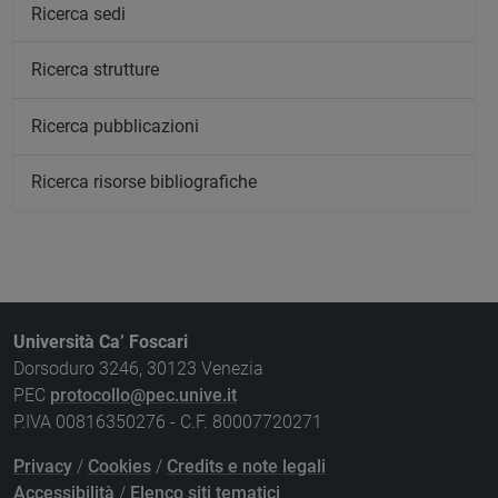
Ricerca sedi
Ricerca strutture
Ricerca pubblicazioni
Ricerca risorse bibliografiche
Università Ca’ Foscari
Dorsoduro 3246, 30123 Venezia
PEC
protocollo@pec.unive.it
P.IVA 00816350276 - C.F. 80007720271
Privacy
/
Cookies
/
Credits e note legali
Accessibilità
/
Elenco siti tematici