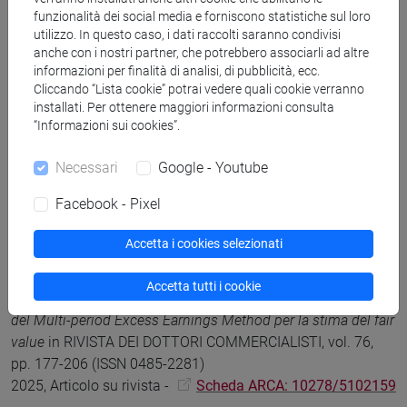
DOI
2025, Monografia o trattato scientifico -
Scheda
funzionalità dei social media e forniscono statistiche sul loro
ARCA: 10278/5094048
utilizzo. In questo caso, i dati raccolti saranno condivisi
anche con i nostri partner, che potrebbero associarli ad altre
informazioni per finalità di analisi, di pubblicità, ecc.
Marisa, Agostini, Antonio, Costantini, Carlo, Marcon,
Cliccando “Lista cookie” potrai vedere quali cookie verranno
Constituent participation in the public consultation on EU
installati. Per ottenere maggiori informazioni consulta
“Informazioni sui cookies”.
CSRD: Who was the most active stakeholder?
in
SUSTAINABILITY ACCOUNTING, MANAGEMENT AND
Necessari
Google - Youtube
POLICY JOURNAL, vol. 16, pp. 289-327 (ISSN 2040-8021)
DOI
2025, Articolo su rivista -
Scheda ARCA:
Facebook - Pixel
10278/5105835
Accetta i cookies selezionati
Marisa, Agostini, Alessandro, Lerz
Identificazione e
Accetta tutti i cookie
contabilizzazione della relazione di clientela: l’applicazione
del Multi-period Excess Earnings Method per la stima del fair
value
in RIVISTA DEI DOTTORI COMMERCIALISTI, vol. 76,
pp. 177-206 (ISSN 0485-2281)
2025, Articolo su rivista -
Scheda ARCA: 10278/5102159