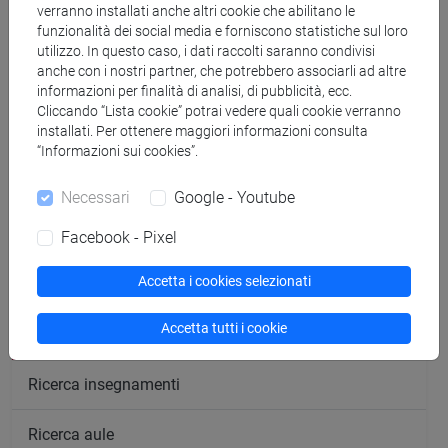
verranno installati anche altri cookie che abilitano le
Ricevimento
funzionalità dei social media e forniscono statistiche sul loro
utilizzo. In questo caso, i dati raccolti saranno condivisi
anche con i nostri partner, che potrebbero associarli ad altre
Il ricevimento riprenderà il 1º settembre. Per urgenze scrivere
informazioni per finalità di analisi, di pubblicità, ecc.
a giorgi@unive.it
Cliccando “Lista cookie” potrai vedere quali cookie verranno
installati. Per ottenere maggiori informazioni consulta
“Informazioni sui cookies”.
Necessari
Google - Youtube
segui il feed
Facebook - Pixel
Accetta i cookies selezionati
Cerca nel sito
Accetta tutti i cookie
Ricerca persone
Ricerca insegnamenti
Ricerca aule