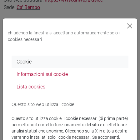
Sede:
Ca' Bembo
Research Institute
Research Institute for Digital and Cultural Heritage
chiudendo la finestra si accettano automaticamente solo i
cookies necessari
Cookie
Comunicazioni
Informazioni sui cookie
Didattica
Lista cookies
Ricerca
Pubblicazioni
Questo sito web utilizza i cookie
CV
Questo sito utilizza cookie. I cookie necessari (di prima parte)
permettono il corretto funzionamento del sito e di effettuare
analisi statistiche anonime. Cliccando sulla X in alto a destra
verranno installati solo i cookie necessari. Se acconsenti,