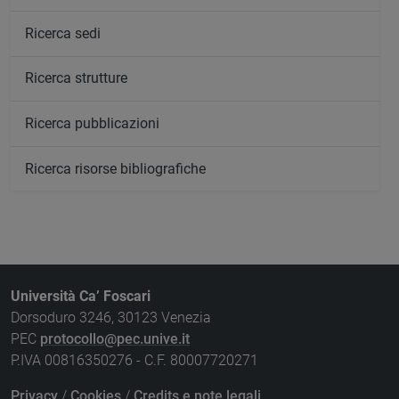
Ricerca sedi
Ricerca strutture
Ricerca pubblicazioni
Ricerca risorse bibliografiche
Università Ca’ Foscari
Dorsoduro 3246, 30123 Venezia
PEC
protocollo@pec.unive.it
P.IVA 00816350276 - C.F. 80007720271
Privacy
/
Cookies
/
Credits e note legali