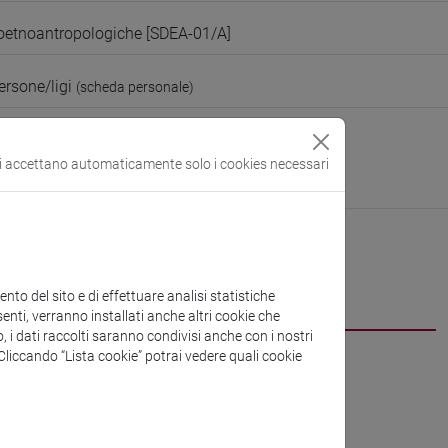
oetnoantropologiche [SDEA-01/A]
ersone/ligi
(scheda personale)
i Studi Umanistici
ura:
https://www.unive.it/dsu
si accettano automaticamente solo i cookies necessari
n Marcorà
CV
to del sito e di effettuare analisi statistiche
enti, verranno installati anche altri cookie che
o, i dati raccolti saranno condivisi anche con i nostri
. Cliccando “Lista cookie” potrai vedere quali cookie