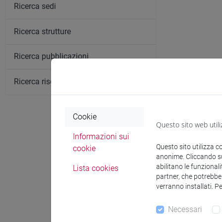
Ricerca sedi
Ricerca strutture
Ricerca pubblicazioni
Ricerca risorse bibliografiche
Cookie
Questo sito web utili
Informazioni sui
Comunica
Questo sito utilizza c
cookie
anonime. Cliccando sul
abilitano le funzionali
Lista cookies
partner, che potrebber
verranno installati. P
Ricevi
Necessari