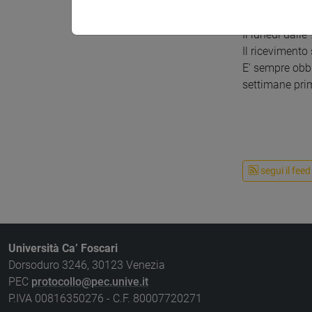
Ricevimento:
il martedì dal
Il lunedì dalle
Il ricevimento
E' sempre obbl
settimane pri
segui il feed
Università Ca’ Foscari
Dorsoduro 3246, 30123 Venezia
PEC
protocollo@pec.unive.it
P.IVA 00816350276 - C.F. 80007720271