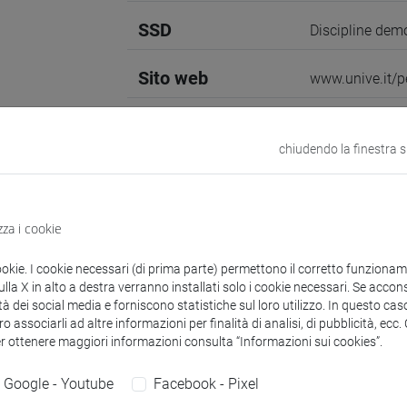
SSD
Discipline dem
Sito web
www.unive.it/p
Struttura
Dipartimento d
Sito web strutt
chiudendo la finestra 
Sede:
Malcanto
zza i cookie
zioni
Didattica
Ricerca
Pubblicazioni
ookie. I cookie necessari (di prima parte) permettono il corretto funzionamen
la X in alto a destra verranno installati solo i cookie necessari. Se accons
tà dei social media e forniscono statistiche sul loro utilizzo. In questo cas
o associarli ad altre informazioni per finalità di analisi, di pubblicità, ecc
er ottenere maggiori informazioni consulta “Informazioni sui cookies”.
mento
Google - Youtube
Facebook - Pixel