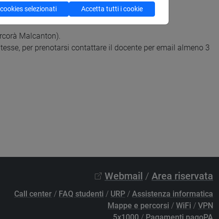
 cookies selezionati
Accetta tutti i cookie
.
arcorà Malcanton).
tesse, per prenotarsi contattare il docente per email almeno 3
Webmail
/
Area riservata
Call center
/
FAQ studenti
/
URP
/
Assistenza informatica
Mappe e percorsi
/
WiFi
/
VPN
5x1000
/
Pagamenti pagoPA