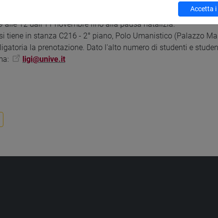
Accetta i
le 9 alle 12 - da martedì 2 settembre fino a martedì 11 novembre
 9 alle 12 dall'11 novembre fino alla pausa natalizia.
 si tiene in stanza C216 - 2° piano, Polo Umanistico (Palazzo M
igatoria la prenotazione. Dato l'alto numero di studenti e studen
ma:
ligi@unive.it