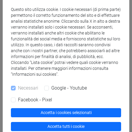
Questo sito utilizza cookie. I cookie necessari (di prima parte)
Pubblicazioni
permettono il corretto funzionamento del sito e di effettuare
analisi statistiche anonime. Cliccando sulla X in alto a destra
CV
verranno installati solo i cookie necessari. Se acconsenti,
verranno installati anche altri cookie che abilitano le
cfNEWS
funzionalità dei social media e forniscono statistiche sul loro
utilizzo. In questo caso, i dati raccolti saranno condivisi
anche con i nostri partner, che potrebbero associarli ad altre
informazioni per finalità di analisi, di pubblicità, ecc.
Cliccando “Lista cookie” potrai vedere quali cookie verranno
26/09/2023
installati. Per ottenere maggiori informazioni consulta
Climate Bond: sono investiti in maniera
“Informazioni sui cookies”.
efficiente?
Necessari
Google - Youtube
11/07/2019
Facebook - Pixel
Immigrazione, gli effetti
macroeconomici dipendono dalle
Accetta i cookies selezionati
nostre percezioni
Accetta tutti i cookie