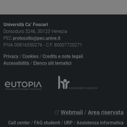
Università Ca’ Foscari
Dorsoduro 3246, 30123 Venezia
PEC
protocollo@pec.unive.it
P.IVA 00816350276 - C.F. 80007720271
Privacy
/
Cookies
/
Credits e note legali
Accessibilità
/
Elenco siti tematici
Webmail
/
Area riservata
Call center
/
FAQ studenti
/
URP
/
Assistenza informatica