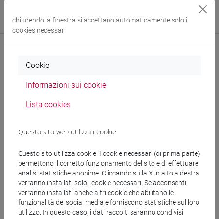
Sito web struttura:
https://www.unive.it/dsu
chiudendo la finestra si accettano automaticamente solo i
Sede:
Malcanton Marcorà
cookies necessari
Cookie
Comunicazioni
Informazioni sui cookie
Didattica
Lista cookies
Ricerca
Questo sito web utilizza i cookie
Pubblicazioni
CV
Questo sito utilizza cookie. I cookie necessari (di prima parte)
permettono il corretto funzionamento del sito e di effettuare
cfNEWS
analisi statistiche anonime. Cliccando sulla X in alto a destra
verranno installati solo i cookie necessari. Se acconsenti,
verranno installati anche altri cookie che abilitano le
funzionalità dei social media e forniscono statistiche sul loro
utilizzo. In questo caso, i dati raccolti saranno condivisi