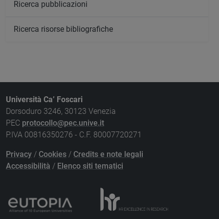
Ricerca pubblicazioni
Ricerca risorse bibliografiche
Università Ca’ Foscari
Dorsoduro 3246, 30123 Venezia
PEC
protocollo@pec.unive.it
P.IVA 00816350276 - C.F. 80007720271
Privacy
/
Cookies
/
Credits e note legali
Accessibilità
/
Elenco siti tematici