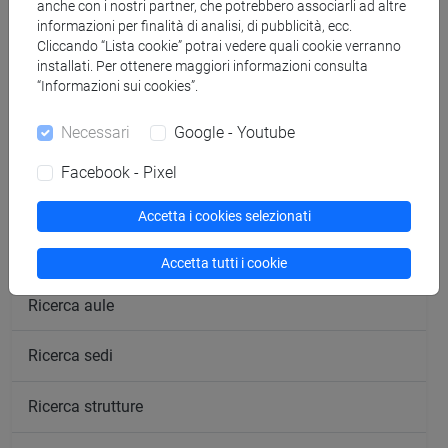
anche con i nostri partner, che potrebbero associarli ad altre
16/05/2024
informazioni per finalità di analisi, di pubblicità, ecc.
Storie dal Vicino oriente antico tra
Cliccando “Lista cookie” potrai vedere quali cookie verranno
cuneiforme, archeologia e Iraq Museum
installati. Per ottenere maggiori informazioni consulta
“Informazioni sui cookies”.
Necessari
Google - Youtube
Cerca nel sito
Facebook - Pixel
Ricerca persone
Accetta i cookies selezionati
Ricerca insegnamenti
Accetta tutti i cookie
Ricerca aule
Ricerca sedi
Ricerca strutture