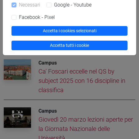
Lavoro dopo infarto, ictus o cancro?
Necessari
Google - Youtube
Preferenze diverse per uomini e donne
Facebook - Pixel
Accetta i cookies selezionati
Altre notizie
Accetta tutti i cookie
Campus
Ca' Foscari eccelle nel QS by
subject 2025 con 16 discipline in
classifica
Campus
Giovedì 20 marzo lezioni aperte per
la Giornata Nazionale delle
Università