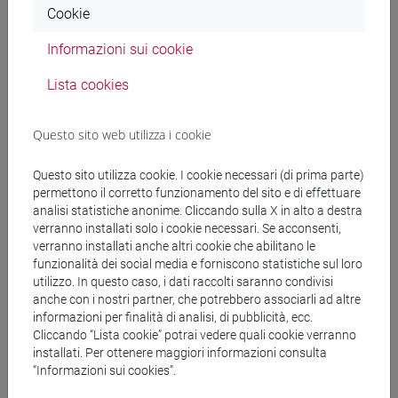
un’alternativa migliorativa per gli adulti che già fumano, non
Cookie
dovrebbero essere in alcun modo proposti e promossi nei
Informazioni sui cookie
confronti dei più giovani e dei non fumatori.
Lista cookies
Enrico Costa
Questo sito web utilizza i cookie
News correlate
Questo sito utilizza cookie. I cookie necessari (di prima parte)
permettono il corretto funzionamento del sito e di effettuare
Focus ricerca
analisi statistiche anonime. Cliccando sulla X in alto a destra
Spesa sanitaria, quantificato l'impatto di
verranno installati solo i cookie necessari. Se acconsenti,
fumo, alcol e sedentarietà
verranno installati anche altri cookie che abilitano le
funzionalità dei social media e forniscono statistiche sul loro
utilizzo. In questo caso, i dati raccolti saranno condivisi
Focus ricerca
anche con i nostri partner, che potrebbero associarli ad altre
Un’app a supporto di pazienti e famiglie
informazioni per finalità di analisi, di pubblicità, ecc.
nella lotta al tumore del pancreas
Cliccando “Lista cookie” potrai vedere quali cookie verranno
installati. Per ottenere maggiori informazioni consulta
“Informazioni sui cookies”.
Focus ricerca