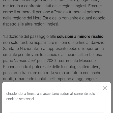
mettendo a confronto i dati delle regioni inglesi. Emerge
come il numero di persone affette da tumore al polmone
nella regione del Nord Est e dello Yorkshire è quasi doppio
rispetto alle altre regioni inglesi.
"L'adozione del passaggio alle
soluzioni a minore rischio
non solo farebbe risparmiare milioni di sterline al Servizio
Sanitario Nazionale, ma rappresenterebbe un'opportunità
cruciale per ritrovare lo slancio e allinearsi all’ambizioso
piano “
smoke free
” per il 2030 - commenta Moscone -
Riconoscendo il potenziale delle tecnologie alternative,
possiamo tracciare una rotta verso un futuro con rischi
ridotti, rimanendo risoluti nell’impegno a raggiungere
l’obiettivo di eliminare il fumo di tabacco e dei rischi che
questo comporta per la salute".
chiudendo la finestra si accettano automaticamente solo i
cookies necessari
Lo studio riconosce la necessità di ulteriori studi sugli effetti
dei prodotti a minore rischio, i quali, pur rappresentando