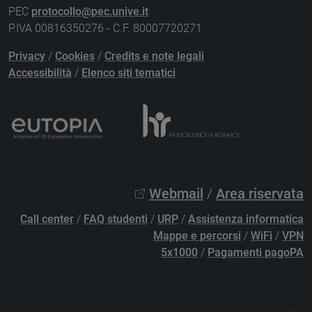
PEC
protocollo@pec.unive.it
P.IVA 00816350276 - C.F. 80007720271
Privacy
/
Cookies
/
Credits e note legali
Accessibilità
/
Elenco siti tematici
Webmail
/
Area riservata
Call center
/
FAQ studenti
/
URP
/
Assistenza informatica
Mappe e percorsi
/
WiFi
/
VPN
5x1000
/
Pagamenti pagoPA