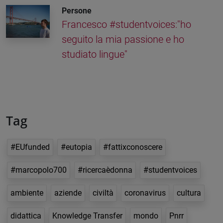
Persone
Francesco #studentvoices:"ho
seguito la mia passione e ho
studiato lingue"
Tag
#EUfunded
#eutopia
#fattixconoscere
#marcopolo700
#ricercaèdonna
#studentvoices
ambiente
aziende
civiltà
coronavirus
cultura
didattica
Knowledge Transfer
mondo
Pnrr