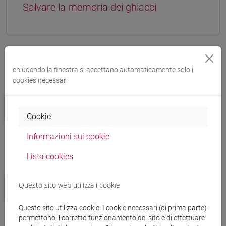
Salvare la memoria dei ghiacci
Altre notizie
chiudendo la finestra si accettano automaticamente solo i
cookies necessari
Campus
Ca' Foscari eccelle nel QS by
Cookie
subject 2025 con 16 discipline in
classifica
Informazioni sui cookie
Lista cookies
Campus
Giovedì 20 marzo lezioni aperte per
Questo sito web utilizza i cookie
la Giornata Nazionale delle
Questo sito utilizza cookie. I cookie necessari (di prima parte)
Università
permettono il corretto funzionamento del sito e di effettuare