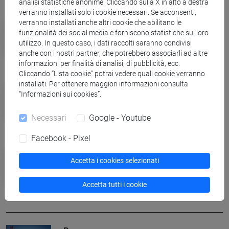
analisi statistiche anonime. Cliccando sulla X in alto a destra
verranno installati solo i cookie necessari. Se acconsenti,
verranno installati anche altri cookie che abilitano le
Eventi e cultura
funzionalità dei social media e forniscono statistiche sul loro
Libri senza confini: dal 2 al 5 aprile
utilizzo. In questo caso, i dati raccolti saranno condivisi
torna Incroci di civiltà
anche con i nostri partner, che potrebbero associarli ad altre
informazioni per finalità di analisi, di pubblicità, ecc.
Cliccando “Lista cookie” potrai vedere quali cookie verranno
installati. Per ottenere maggiori informazioni consulta
Campus
“Informazioni sui cookies”.
Ca' Foscari e Coldiretti Veneto,
premi di tesi sulla violenza di genere
Necessari
Google - Youtube
Facebook - Pixel
Eventi e cultura
Accetta i cookies selezionati
Tre componimenti poetici vincono la
seconda edizione di ‘Pane e
Accetta tutti i cookie
Mimose’