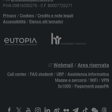
P.IVA 00816350276 - C.F. 80007720271
Privacy
/
Cookies
/
Credits e note legali
Accessibilità
/
Elenco siti tematici
Webmail
/
Area riservata
Call center
/
FAQ studenti
/
URP
/
Assistenza informatica
Mappe e percorsi
/
WiFi
/
VPN
5x1000
/
Pagamenti pagoPA