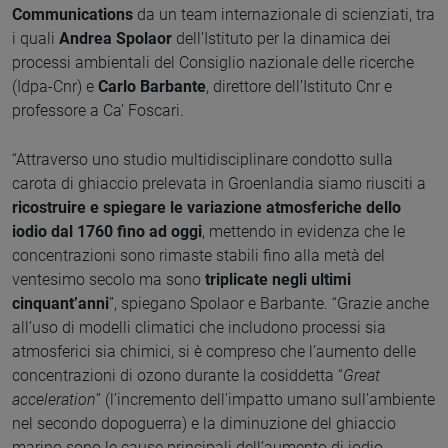
Communications
da un team internazionale di scienziati, tra
i quali
Andrea Spolaor
dell’Istituto per la dinamica dei
processi ambientali del Consiglio nazionale delle ricerche
(Idpa-Cnr) e
Carlo Barbante
, direttore dell’Istituto Cnr e
professore a Ca’ Foscari.
“Attraverso uno studio multidisciplinare condotto sulla
carota di ghiaccio prelevata in Groenlandia siamo riusciti a
ricostruire e spiegare le variazione atmosferiche dello
iodio dal 1760 fino ad oggi
, mettendo in evidenza che le
concentrazioni sono rimaste stabili fino alla metà del
ventesimo secolo ma sono
triplicate negli ultimi
cinquant’anni
”, spiegano Spolaor e Barbante. “Grazie anche
all’uso di modelli climatici che includono processi sia
atmosferici sia chimici, si è compreso che l’aumento delle
concentrazioni di ozono durante la cosiddetta “
Great
acceleration
” (l’incremento dell’impatto umano sull’ambiente
nel secondo dopoguerra) e la diminuzione del ghiaccio
marino sono le cause principali dell’aumento di iodio