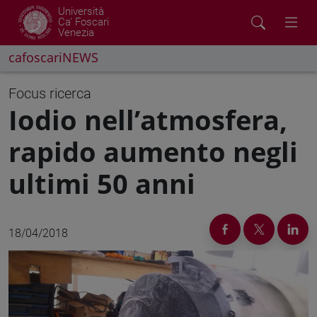
Università
Ca' Foscari
Venezia
cafoscariNEWS
Focus ricerca
Iodio nell’atmosfera,
rapido aumento negli
ultimi 50 anni
18/04/2018