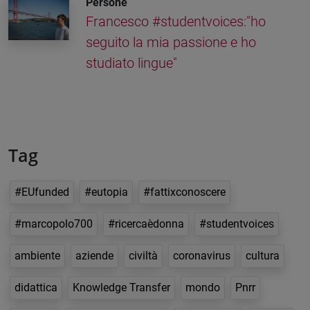
Persone
Francesco #studentvoices:"ho
seguito la mia passione e ho
studiato lingue"
Tag
#EUfunded
#eutopia
#fattixconoscere
#marcopolo700
#ricercaèdonna
#studentvoices
ambiente
aziende
civiltà
coronavirus
cultura
didattica
Knowledge Transfer
mondo
Pnrr