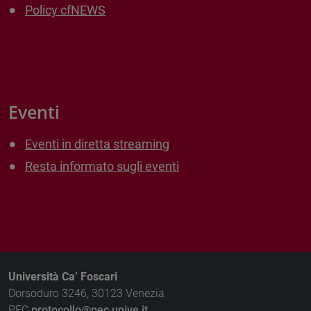
Policy cfNEWS
Eventi
Eventi in diretta streaming
Resta informato sugli eventi
Università Ca’ Foscari
Dorsoduro 3246, 30123 Venezia
PEC
protocollo@pec.unive.it