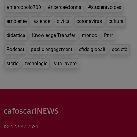
#marcopolo700
#ricercaèdonna
#studentvoices
ambiente
aziende
civiltà
coronavirus
cultura
didattica
Knowledge Transfer
mondo
Pnrr
Podcast
public engagement
sfide globali
società
storie
tecnologie
vita-lavoro
cafoscariNEWS
ISSN 2532-7631