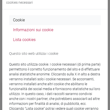
cookies necessari
News correlate
Cookie
Campus
Informazioni sui cookie
Alta formazione: tutti i 35 Master di Ca’
Foscari Challenge School
Lista cookies
Questo sito web utilizza i cookie
Questo sito utilizza cookie. I cookie necessari (di prima parte)
Altre notizie
permettono il corretto funzionamento del sito e di effettuare
analisi statistiche anonime. Cliccando sulla X in alto a destra
verranno installati solo i cookie necessari. Se acconsenti,
Campus
verranno installati anche altri cookie che abilitano le
Ca' Foscari eccelle nel QS by
funzionalità dei social media e forniscono statistiche sul loro
utilizzo. In questo caso, i dati raccolti saranno condivisi
subject 2025 con 16 discipline in
anche con i nostri partner, che potrebbero associarli ad altre
classifica
informazioni per finalità di analisi, di pubblicità, ecc.
Cliccando “Lista cookie” potrai vedere quali cookie verranno