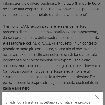
internazionale e interdisciplinare. Ringrazio
Giancarlo Coro'
,
delegato alla cooperazione internazionale e alle politiche di
sviluppo, per aver stimolato questa collaborazione".
“Per noi di SACE, accompagnare le aziende nel loro
processo di crescita e internazionalizzazione rappresenta,
da sempre, il pilastro della nostra missione. - ha dichiarato
Alessandra Ricci
, AD di SACE - Per questo, in un contesto
globale sempre più complesso, siamo sicuri che investire
nella formazione e nelle competenze sia di fondamentale
importanza per i professionisti dell’export. Grazie alla
collaborazione con un ateneo prestigioso come l’Università
Ca’ Foscari puntiamo così a rafforzare ed ampliare gli
strumenti a disposizione delle aziende, in particolare PMI,
per sviluppare le proprie strategie di crescita sostenibile in
Italia e all’estero”.
aziende
didattica
chiudendo la finestra si accettano automaticamente solo i