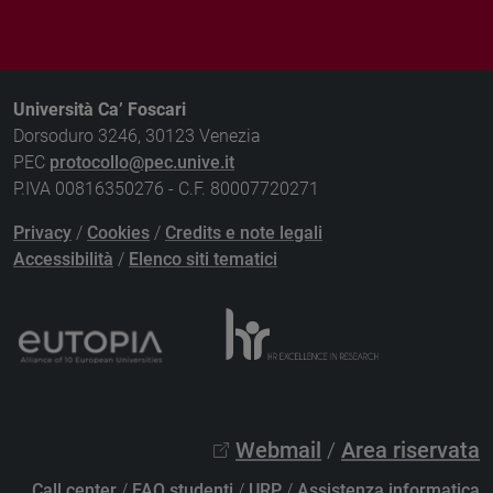
Università Ca’ Foscari
Dorsoduro 3246, 30123 Venezia
PEC
protocollo@pec.unive.it
P.IVA 00816350276 - C.F. 80007720271
Privacy
/
Cookies
/
Credits e note legali
Accessibilità
/
Elenco siti tematici
Webmail
/
Area riservata
Call center
/
FAQ studenti
/
URP
/
Assistenza informatica