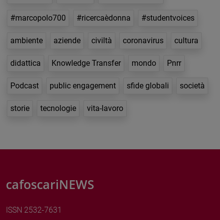
#marcopolo700
#ricercaèdonna
#studentvoices
ambiente
aziende
civiltà
coronavirus
cultura
didattica
Knowledge Transfer
mondo
Pnrr
Podcast
public engagement
sfide globali
società
storie
tecnologie
vita-lavoro
cafoscariNEWS
ISSN 2532-7631