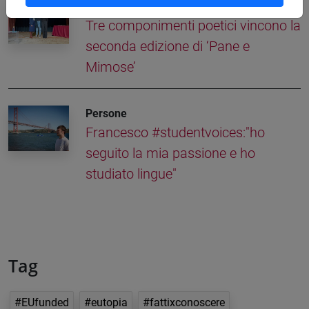
Eventi e cultura
Tre componimenti poetici vincono la
seconda edizione di ‘Pane e
Mimose’
Persone
Francesco #studentvoices:"ho
seguito la mia passione e ho
studiato lingue"
Tag
#EUfunded
#eutopia
#fattixconoscere