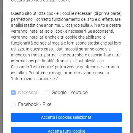
Questo sito utilizza cookie. I cookie necessari (di prima parte)
Campus
permettono il corretto funzionamento del sito e di effettuare
Giovedì 20 marzo lezioni aperte per
analisi statistiche anonime. Cliccando sulla X in alto a destra
verranno installati solo i cookie necessari. Se acconsenti,
la Giornata Nazionale delle
verranno installati anche altri cookie che abilitano le
Università
funzionalità dei social media e forniscono statistiche sul loro
utilizzo. In questo caso, i dati raccolti saranno condivisi
anche con i nostri partner, che potrebbero associarli ad altre
informazioni per finalità di analisi, di pubblicità, ecc.
Eventi e cultura
Cliccando “Lista cookie” potrai vedere quali cookie verranno
Libri senza confini: dal 2 al 5 aprile
installati. Per ottenere maggiori informazioni consulta
torna Incroci di civiltà
“Informazioni sui cookies”.
Necessari
Google - Youtube
Campus
Facebook - Pixel
Ca' Foscari e Coldiretti Veneto,
premi di tesi sulla violenza di genere
Accetta i cookies selezionati
Accetta tutti i cookie