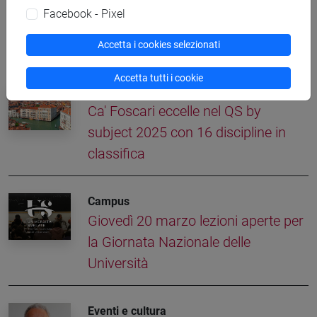
Facebook - Pixel
Altre notizie
Accetta i cookies selezionati
Accetta tutti i cookie
Campus
Ca' Foscari eccelle nel QS by
subject 2025 con 16 discipline in
classifica
Campus
Giovedì 20 marzo lezioni aperte per
la Giornata Nazionale delle
Università
Eventi e cultura