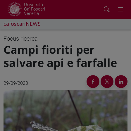
Università
Ca' Foscari
Venezia
cafoscariNEWS
Focus ricerca
Campi fioriti per
salvare api e farfalle
29/09/2020