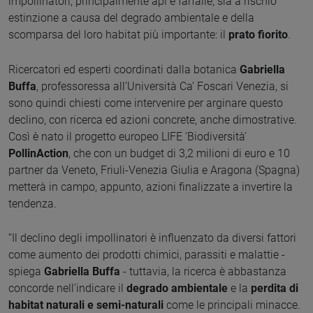
impollinatori, principalmente api e farfalle, sia a rischio
estinzione a causa del degrado ambientale e della
scomparsa del loro habitat più importante: il
prato fiorito
.
Ricercatori ed esperti coordinati dalla botanica
Gabriella
Buffa
, professoressa all’Università Ca’ Foscari Venezia, si
sono quindi chiesti come intervenire per arginare questo
declino, con ricerca ed azioni concrete, anche dimostrative.
Così è nato il progetto europeo LIFE ‘Biodiversità’
PollinAction
, che con un budget di 3,2 milioni di euro e 10
partner da Veneto, Friuli-Venezia Giulia e Aragona (Spagna)
metterà in campo, appunto, azioni finalizzate a invertire la
tendenza.
“Il declino degli impollinatori è influenzato da diversi fattori
come aumento dei prodotti chimici, parassiti e malattie -
spiega
Gabriella Buffa
- tuttavia, la ricerca è abbastanza
concorde nell’indicare il
degrado ambientale
e la
perdita di
habitat naturali e semi-naturali
come le principali minacce.