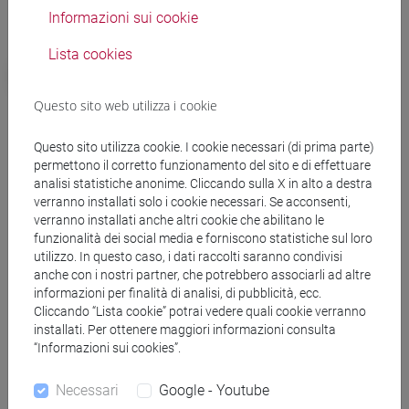
l’associazione Apicola Provincial de Jovenes Agricoltores de
Informazioni sui cookie
Teruel (E) e, in Friuli, la Riserva di caccia di Spilimbergo (PN).
Lista cookies
#EUfunded
ambiente
Questo sito web utilizza i cookie
Enrico Costa
Questo sito utilizza cookie. I cookie necessari (di prima parte)
permettono il corretto funzionamento del sito e di effettuare
News correlate
analisi statistiche anonime. Cliccando sulla X in alto a destra
verranno installati solo i cookie necessari. Se acconsenti,
verranno installati anche altri cookie che abilitano le
Focus ricerca
funzionalità dei social media e forniscono statistiche sul loro
Addio alle spiagge? Dune unica difesa per
utilizzo. In questo caso, i dati raccolti saranno condivisi
anche con i nostri partner, che potrebbero associarli ad altre
le coste divorate dal mare
informazioni per finalità di analisi, di pubblicità, ecc.
Cliccando “Lista cookie” potrai vedere quali cookie verranno
Focus ricerca
installati. Per ottenere maggiori informazioni consulta
Spiagge e dune da difendere: reportage
“Informazioni sui cookies”.
dal litorale veneto
Necessari
Google - Youtube