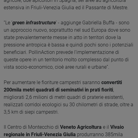
agricole, due apicoltori in Spagna, sei aree ad agricoltura
estensiva in Friuli-Venezia Giulia ed il Passante di Mestre.
“Le ‘
green infrastructure
’ - aggiunge Gabriella Buffa - sono
un approccio nuovo, soprattutto nel sud Europa dove sono
state prevalentemente messe in atto in territori dove la
pressione antropica è bassa e quindi pochi sono i potenziali
beneficiari. PollinAction prevede l’implementazione di
queste opere in un territorio molto complesso dal punto di
vista socio-economico, cioè aree rurali e urbane”.
Per aumentare le fioriture campestri saranno
convertiti
200mila metri quadrati di seminativi in prati fioriti
,
migliorati 2,6 milioni di metri quadri di praterie esistenti,
realizzati corridoi ecologici su 30 chilometri di strade, oltre a
3,5 km di siepi campestri.
Il Centro di Montecchio di
Veneto Agricoltura
e il
Vivaio
regionale in Friuli-Venezia Giulia
produrranno 385mila