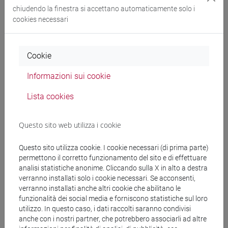
chiudendo la finestra si accettano automaticamente solo i
cookies necessari
Esiti selezione: codici attività n. 1, 3.
43 K
Cookie
Scadenza 15 dicembre 2023 ore 13:00
Informazioni sui cookie
Lista cookies
Bando tutorati PCTO II semestre a.a.
313 K
2023/2024
Questo sito web utilizza i cookie
Domanda bando tutorati PCTO II
228 K
semestre a.a. 2023/2024
Questo sito utilizza cookie. I cookie necessari (di prima parte)
permettono il corretto funzionamento del sito e di effettuare
Esiti selezione
analisi statistiche anonime. Cliccando sulla X in alto a destra
47 K
verranno installati solo i cookie necessari. Se acconsenti,
verranno installati anche altri cookie che abilitano le
funzionalità dei social media e forniscono statistiche sul loro
utilizzo. In questo caso, i dati raccolti saranno condivisi
Scadenza 14 novembre 2023
anche con i nostri partner, che potrebbero associarli ad altre