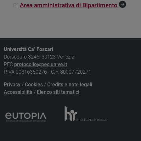
Area amministrativa di Dipartimento
Università Ca’ Foscari
Dorsoduro 3246, 30123 Venezia
PEC
protocollo@pec.unive.it
P.IVA 00816350276 - C.F. 80007720271
Privacy
/
Cookies
/
Credits e note legali
Accessibilità
/
Elenco siti tematici