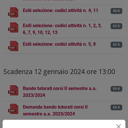
Esiti selezione: codici attività n. 4, 11
46 K
Esiti selezione: codici attività n. 1, 2, 3,
60 K
6, 7, 9, 10, 12, 13
Esiti selezione: codici attività n. 5, 8
42 K
Scadenza 12 gennaio 2024 ore 13:00
Bando tutorati corsi II semestre a.a.
99 K
2023/2024
Domanda bando tutorati corsi II
68 K
semestre a.a. 2023/2024
Esiti selezione: codici attività n. 2, 4, 5
46 K