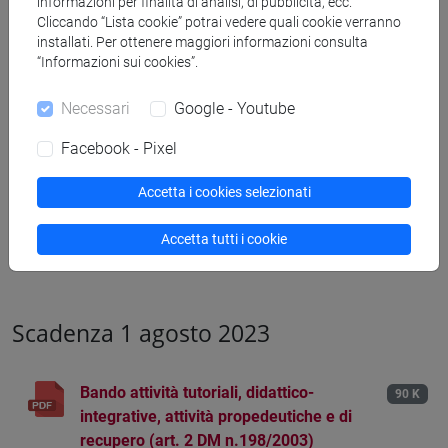
informazioni per finalità di analisi, di pubblicità, ecc.
Cliccando “Lista cookie” potrai vedere quali cookie verranno
Bando tutorato a supporto del
103 K
installati. Per ottenere maggiori informazioni consulta
seminario interdisciplinare Poikilia VIII
“Informazioni sui cookies”.
a.a. 2023/2024
Necessari
Google - Youtube
Domanda di partecipazione tutorato a
75 K
Facebook - Pixel
supporto del seminario
interdisciplinare Poikilia VIII a.a.
Accetta i cookies selezionati
2023/2024
Esiti selezione
Accetta tutti i cookie
42 K
Scadenza 1 agosto 2023
Bando attività tutoriali, didattico-
90 K
integrative, attività propedeutiche e di
recupero (art. 2 DM n.198/2003)