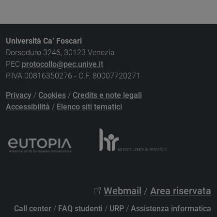
Università Ca’ Foscari
Dorsoduro 3246, 30123 Venezia
PEC
protocollo@pec.unive.it
P.IVA 00816350276 - C.F. 80007720271
Privacy
/
Cookies
/
Credits e note legali
Accessibilità
/
Elenco siti tematici
Webmail
/
Area riservata
Call center
/
FAQ studenti
/
URP
/
Assistenza informatica