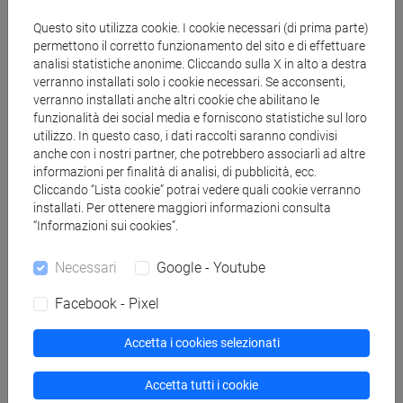
l’Aula Magna Cazzavillan è ideale per conferenze, seminari e
Questo sito utilizza cookie. I cookie necessari (di prima parte)
congressi con un’alta affluenza.
permettono il corretto funzionamento del sito e di effettuare
analisi statistiche anonime. Cliccando sulla X in alto a destra
verranno installati solo i cookie necessari. Se acconsenti,
Servizi
verranno installati anche altri cookie che abilitano le
funzionalità dei social media e forniscono statistiche sul loro
utilizzo. In questo caso, i dati raccolti saranno condivisi
I servizi prevedono apertura e chiusura della sala,
anche con i nostri partner, che potrebbero associarli ad altre
attivazione attrezzature multimediali all’inizio dell’evento.
informazioni per finalità di analisi, di pubblicità, ecc.
Cliccando “Lista cookie” potrai vedere quali cookie verranno
Non è prevista assistenza continuativa. Eventuali servizi
installati. Per ottenere maggiori informazioni consulta
extra a pagamento sono richiedibili al momento della
“Informazioni sui cookies”.
prenotazione.
Necessari
Google - Youtube
Ulteriori servizi su richiesta: Wi-fi, videoproiezione anche su
schermi laterali, registrazione audio/video, streaming,
Facebook - Pixel
assistenza tecnica.
Accetta i cookies selezionati
È possibile realizzare catering previa prenotazione.
Accetta tutti i cookie