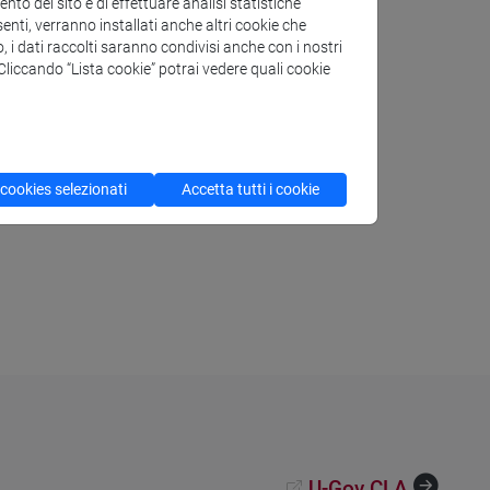
to del sito e di effettuare analisi statistiche
enti, verranno installati anche altri cookie che
o, i dati raccolti saranno condivisi anche con i nostri
. Cliccando “Lista cookie” potrai vedere quali cookie
 cookies selezionati
Accetta tutti i cookie
U-Gov CLA