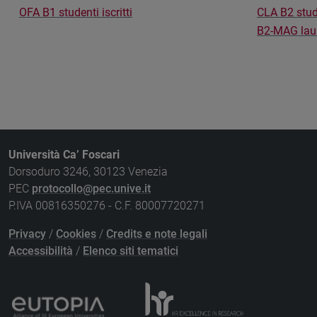
OFA B1 studenti iscritti
CLA B2 stud
B2-MAG laur
Università Ca’ Foscari
Dorsoduro 3246, 30123 Venezia
PEC
protocollo@pec.unive.it
P.IVA 00816350276 - C.F. 80007720271
Privacy
/
Cookies
/
Credits e note legali
Accessibilità
/
Elenco siti tematici