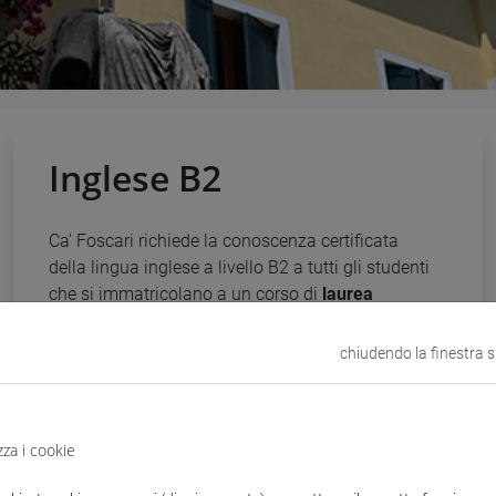
Inglese B2
Ca' Foscari richiede la conoscenza certificata
della lingua inglese a livello B2 a tutti gli studenti
che si immatricolano a un corso di
laurea
triennale erogato in inglese.
chiudendo la finestra 
Inoltre agli studenti
immatricolati a un corso di
laurea triennale dall'a.a. 2013/2014
in poi, è
richiesto il superamento dell’idoneità di lingua
zza i cookie
inglese B2 per conseguire il titolo di laurea.