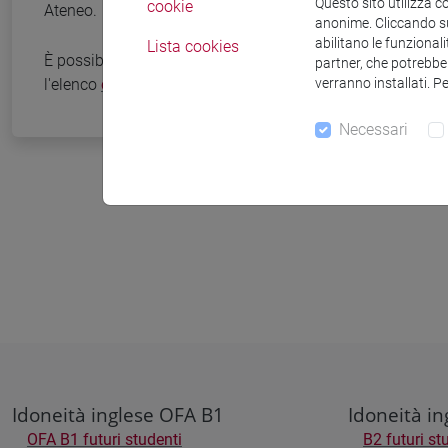
Questo sito utilizza c
cookie
Ateneo.
anonime. Cliccando sul
abilitano le funzionali
Lista cookies
È possibile consultare le casistiche di esonero e
partner, che potrebber
l'elenco
certificazioni riconosciute
dall'Ateneo.
verranno installati. P
Necessari
Idoneità inglese OFA B1
Idoneità in
OFA B1 futuri studenti
B2 futuri st