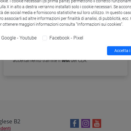
ookie. I cookie necessari (di prima parte) permettono il corretto funzionamen
Le conoscenze linguistiche in accesso a un corso
la X in alto a destra verranno installati solo i cookie necessari. Se accons
di
laurea magistrale
possono variare in base al
tà dei social media e forniscono statistiche sul loro utilizzo. In questo cas
percorso scelto. Invitiamo a consultare le pagine
o associarli ad altre informazioni per finalità di analisi, di pubblicità, ecc
dedicate ai singoli corsi di laurea magistrale per
er ottenere maggiori informazioni consulta “Informazioni sui cookies”.
verificare i requisiti di accesso richiesti.
Google - Youtube
Facebook - Pixel
Scopri le casistiche di esonero e le
certificazioni
Accetta i
riconosciute
dall'Ateneo o consulta le modalità di
accertamento tramite il
test
del CLA.
glese B2
udenti