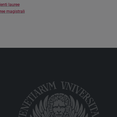
enti lauree
ee magistrali