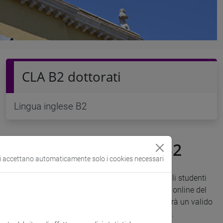
CLA B2 dottorati
Lingua inglese B2
Corso propedeutico B2
si accettano automaticamente solo i cookies necessari
Dall'a.a.2021-2022 è a disposizione di tutti gli gli studenti
delle lauree triennali e magistrali il nuovo corso online del
CLA
English B2 Level
che, in 10 settimane, fornirà un valido
supporto nella preparazione all'idoneità CLA B2.