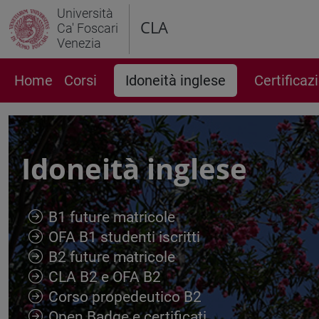
Università
CLA
Ca' Foscari
Venezia
Home
Corsi
Idoneità inglese
Certificaz
Idoneità inglese
B1 future matricole
OFA B1 studenti iscritti
B2 future matricole
CLA B2 e OFA B2
Corso propedeutico B2
Open Badge e certificati